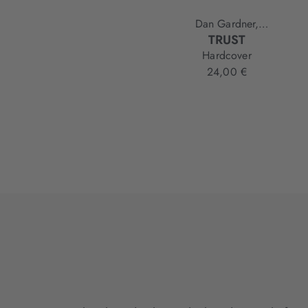
Dan Gardner,
TRUST
Jimmy Wales
Hardcover
24,00 €