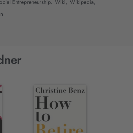
ocial Entrepreneurship,
Wiki,
Wikipedia,
en
dner