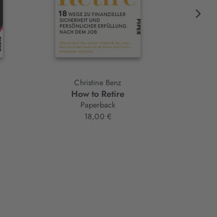
Christine Benz
How to Retire
Die 5 Ar
Paperback
18,00 €