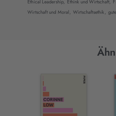
Ethical Leadership,
Ethink und Wirtschaft,
F
Wirtschaft und Moral,
Wirtschaftsethik,
gut
Ähn
Interaktives
Slider-
Element