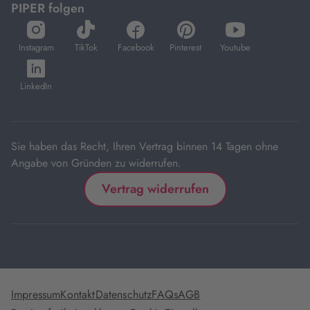
PIPER folgen
öffnet
öffnet
öffnet
öffnet
öffnet
in
in
in
in
in
Instagram
TikTok
Facebook
Pinterest
Youtube
neuem
neuem
neuem
neuem
neuem
öffnet
Tab
Tab
Tab
Tab
Tab
in
LinkedIn
neuem
Tab
Sie haben das Recht, Ihren Vertrag binnen 14 Tagen ohne
Angabe von Gründen zu widerrufen.
Vertrag widerrufen
Impressum
Kontakt
Datenschutz
FAQs
AGB