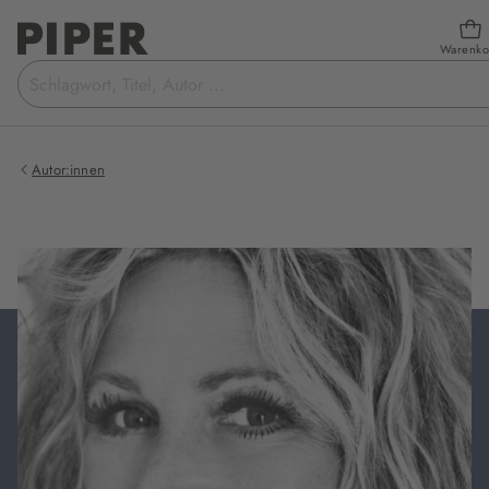
Warenko
Suchbegriff
eingeben
Autor:innen