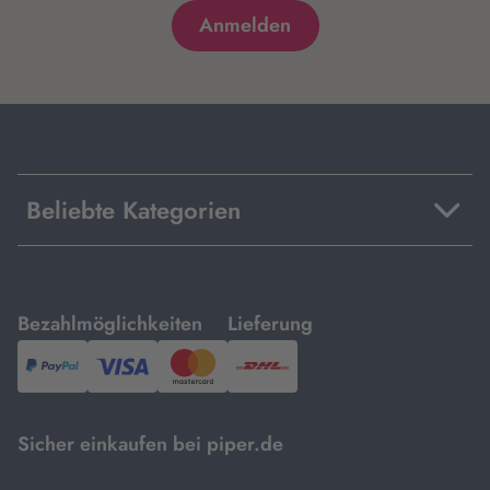
Beliebte Kategorien
mit
mit
Bezahlmöglichkeiten
Lieferung
PayPal,
Visa
und
DHL.
Mastercard.
Sicher einkaufen bei piper.de