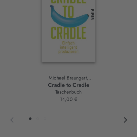
Michael Braungart,
Cradle to Cradle
William McDonough
Taschenbuch
14,00 €