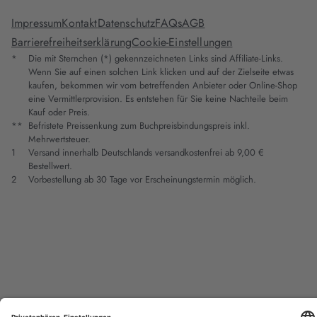
Impressum
Kontakt
Datenschutz
FAQs
AGB
Barrierefreiheitserklärung
Cookie-Einstellungen
*
Die mit Sternchen (*) gekennzeichneten Links sind Affiliate-Links.
Wenn Sie auf einen solchen Link klicken und auf der Zielseite etwas
kaufen, bekommen wir vom betreffenden Anbieter oder Online-Shop
eine Vermittlerprovision. Es entstehen für Sie keine Nachteile beim
Kauf oder Preis.
**
Befristete Preissenkung zum Buchpreisbindungspreis inkl.
Mehrwertsteuer.
1
Versand innerhalb Deutschlands versandkostenfrei ab 9,00 €
Bestellwert.
2
Vorbestellung ab 30 Tage vor Erscheinungstermin möglich.