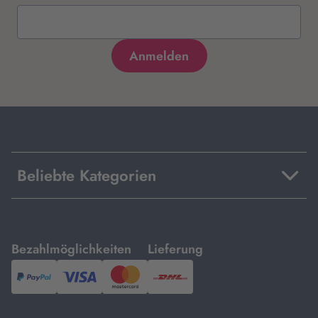
Beliebte Kategorien
mit
mit
Bezahlmöglichkeiten
Lieferung
PayPal,
Visa
und
DHL.
Mastercard.