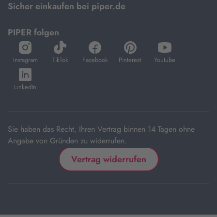
Sicher einkaufen bei piper.de
PIPER folgen
öffnet
öffnet
öffnet
öffnet
öffnet
in
in
in
in
in
Instagram
TikTok
Facebook
Pinterest
Youtube
neuem
neuem
neuem
neuem
neuem
öffnet
Tab
Tab
Tab
Tab
Tab
in
LinkedIn
neuem
Tab
Sie haben das Recht, Ihren Vertrag binnen 14 Tagen ohne
Angabe von Gründen zu widerrufen.
Vertrag widerrufen