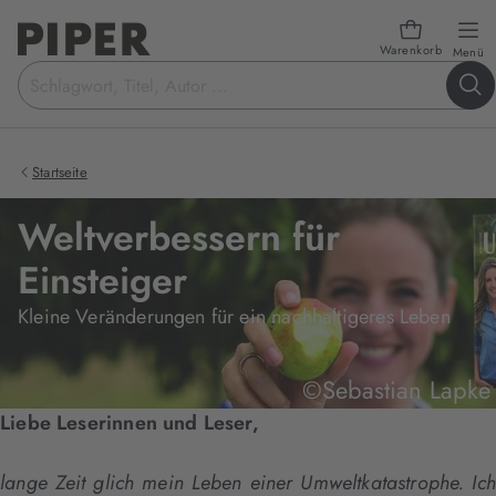
Warenkorb
öf
Menü
Suchbegriff
eingeben
Startseite
Weltverbessern für
Einsteiger
Kleine Veränderungen für ein nachhaltigeres Leben
©Sebastian Lapke
Liebe Leserinnen und Leser,
lange Zeit glich mein Leben einer Umweltkatastrophe. Ich