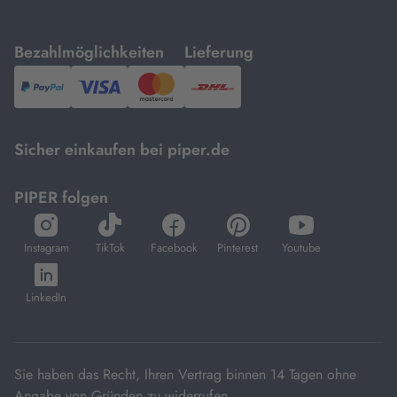
mit
mit
Bezahlmöglichkeiten
Lieferung
PayPal,
Visa
und
DHL.
Mastercard.
Sicher einkaufen bei piper.de
PIPER folgen
öffnet
öffnet
öffnet
öffnet
öffnet
in
in
in
in
in
Instagram
TikTok
Facebook
Pinterest
Youtube
neuem
neuem
neuem
neuem
neuem
öffnet
Tab
Tab
Tab
Tab
Tab
in
LinkedIn
neuem
Tab
Sie haben das Recht, Ihren Vertrag binnen 14 Tagen ohne
Angabe von Gründen zu widerrufen.