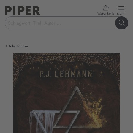
Warenkorb
öffn
Menü
Suchbegriff
eingeben
Alle Bücher