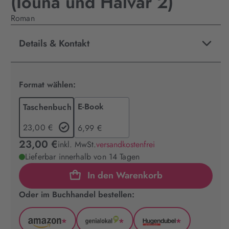
(Iouna und Halvar 2)
Roman
Details & Kontakt
Format wählen:
E-Book
Taschenbuch
23,00 €
6,99 €
23,00 €
inkl. MwSt.
versandkostenfrei
Lieferbar innerhalb von 14 Tagen
In den Warenkorb
Oder im Buchhandel bestellen:
*
*
*
Amazon
GenialLokal
Hugendubel