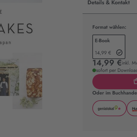
Details & Kontakt
Format wählen:
E-Book
14,99 €
14,99 €
inkl. M
sofort per Download
Oder im Buchhandel
*
GenialLoka
(wird
in
neuem