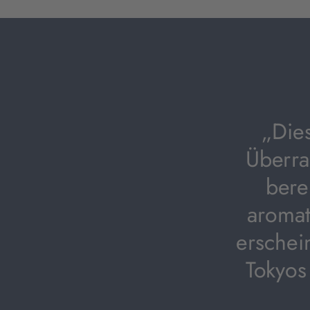
„Die
Überra
bere
aromat
erschei
Tokyos 