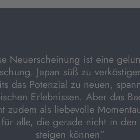
Tab
geöffnet)
se Neuerscheinung ist eine gelu
schung. Japan süß zu verköstigen
its das Potenzial zu neuen, span
ischen Erlebnissen. Aber das B
nt zudem als liebevolle Moment
für alle, die gerade nicht in den
steigen können“