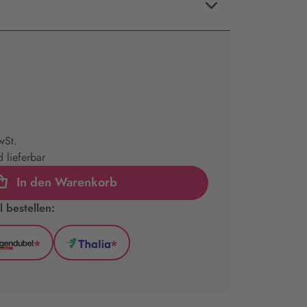
wSt.
 lieferbar
In den Warenkorb
 bestellen:
*
*
l
Hugendubel
Thalia
(wird
(wird
in
in
neuem
neuem