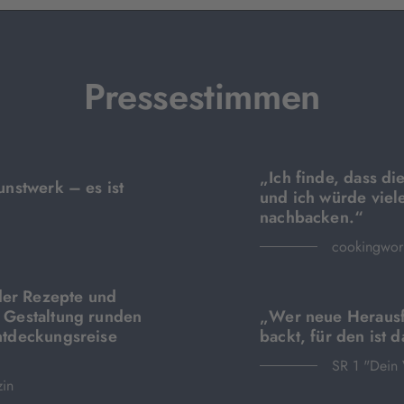
Pressestimmen
„Ich finde, dass di
unstwerk – es ist
und ich würde viel
nachbacken.“
cookingwor
der Rezepte und
e Gestaltung runden
„Wer neue Herausf
Entdeckungsreise
backt, für den ist d
SR 1 "Dein 
zin