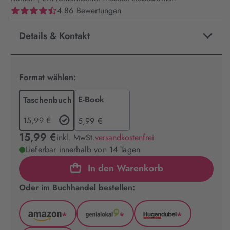
4.8
6 Bewertungen
Details & Kontakt
Format wählen:
E-Book
Taschenbuch
15,99 €
5,99 €
15,99 €
inkl. MwSt.
versandkostenfrei
Lieferbar innerhalb von 14 Tagen
In den Warenkorb
Oder im Buchhandel bestellen:
*
*
*
Amazon
GenialLokal
Hugendubel