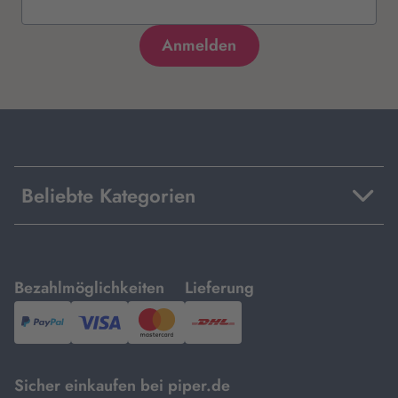
Beliebte Kategorien
mit
mit
Bezahlmöglichkeiten
Lieferung
PayPal,
Visa
und
DHL.
Mastercard.
Sicher einkaufen bei piper.de