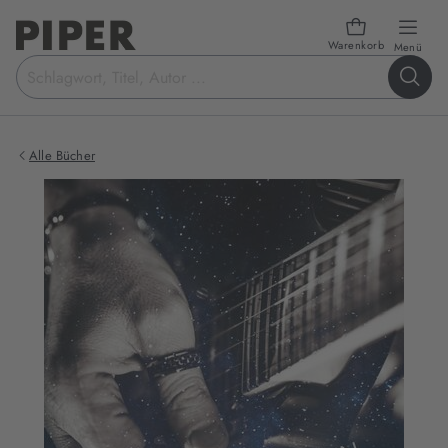
Warenkorb
öffn
Menü
Suchbegriff
eingeben
Alle Bücher