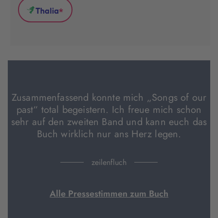
(wird
(wird
(wird
*
in
in
in
Thalia
neuem
neuem
neuem
(wird
Tab
Tab
Tab
in
geöffnet)
geöffnet)
geöffnet)
neuem
Tab
geöffnet)
Zusammenfassend konnte mich „Songs of our
past“ total begeistern. Ich freue mich schon
sehr auf den zweiten Band und kann euch das
Buch wirklich nur ans Herz legen.
zeilenfluch
Alle Pressestimmen zum Buch