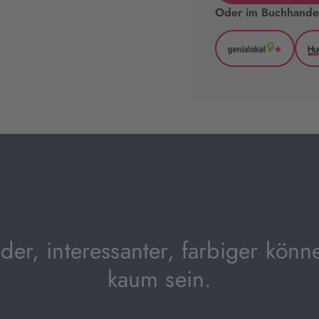
Oder im Buchhandel
*
GenialLoka
(wird
in
neuem
Tab
geöffnet)
er, interessanter, farbiger könn
kaum sein.