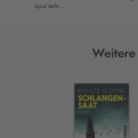
Spiel steht …
Weitere 
Interaktives
Slider-
Element