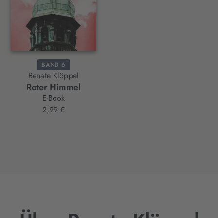
BAND 6
Renate Klöppel
Roter Himmel
E-Book
2,99 €