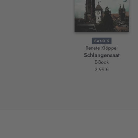
BAND 5
Renate Klöppel
Schlangensaat
E-Book
2,99 €