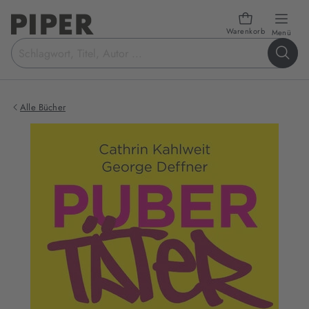
Warenkorb
öffn
Menü
Suchbegriff
eingeben
Alle Bücher