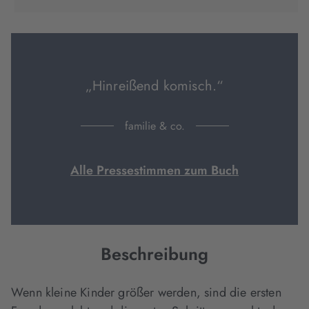
in
in
in
neuem
neuem
neuem
Tab
Tab
Tab
geöffnet)
geöffnet)
geöffnet)
„Hinreißend komisch.“
familie & co.
Alle Pressestimmen zum Buch
Beschreibung
Wenn kleine Kinder größer werden, sind die ersten