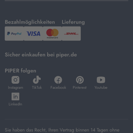
mit
mit
Bezahlmöglichkeiten
Lieferung
PayPal,
Visa
und
DHL.
Mastercard.
Sicher einkaufen bei piper.de
PIPER folgen
öffnet
öffnet
öffnet
öffnet
öffnet
in
in
in
in
in
Instagram
TikTok
Facebook
Pinterest
Youtube
neuem
neuem
neuem
neuem
neuem
öffnet
Tab
Tab
Tab
Tab
Tab
in
LinkedIn
neuem
Tab
Sie haben das Recht, Ihren Vertrag binnen 14 Tagen ohne