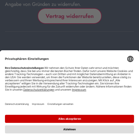
Angabe von Gründen zu widerrufen.
Vertrag widerrufen
Impressum
Kontakt
Datenschutz
FAQs
AGB
Barrierefreiheitserklärung
Cookie-Einstellungen
*
Die mit Sternchen (*) gekennzeichneten Links sind Affiliate-Links.
Wenn Sie auf einen solchen Link klicken und auf der Zielseite etwas
kaufen, bekommen wir vom betreffenden Anbieter oder Online-Shop
eine Vermittlerprovision. Es entstehen für Sie keine Nachteile beim
Kauf oder Preis.
**
Befristete Preissenkung zum Buchpreisbindungspreis inkl.
Mehrwertsteuer.
1
Versand innerhalb Deutschlands versandkostenfrei ab 9,00 €
Bestellwert.
2
Vorbestellung ab 30 Tage vor Erscheinungstermin möglich.