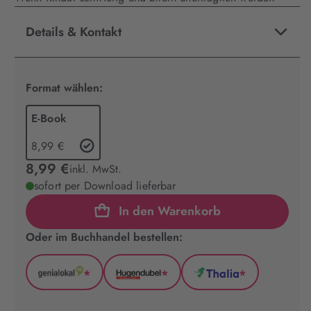
Details & Kontakt
Format wählen:
E-Book
8,99 €
8,99 €
inkl. MwSt.
sofort per Download lieferbar
In den Warenkorb
Oder im Buchhandel bestellen:
*
*
*
GenialLokal
Hugendubel
Thalia
(wird
(wird
(wird