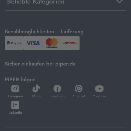
Beliebte Kategorien
mit
mit
Bezahlmöglichkeiten
Lieferung
PayPal,
Visa
und
DHL.
Mastercard.
Sicher einkaufen bei piper.de
PIPER folgen
öffnet
öffnet
öffnet
öffnet
öffnet
in
in
in
in
in
Instagram
TikTok
Facebook
Pinterest
Youtube
neuem
neuem
neuem
neuem
neuem
öffnet
Tab
Tab
Tab
Tab
Tab
in
LinkedIn
neuem
Tab