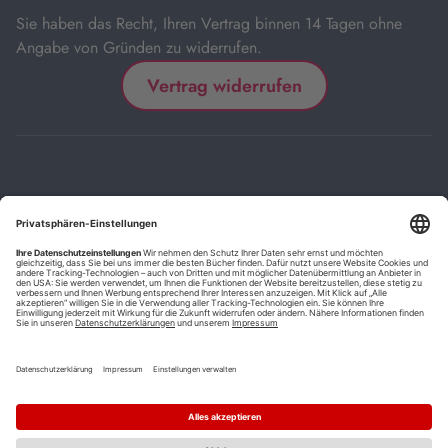
Sie haben das Recht, Ihren Vertrag binnen 14 Tagen ohne
Angabe von Gründen zu widerrufen.
Vertrag widerrufen
Impressum
Kontakt
Datenschutz
FAQs
AGB
Barrierefreiheitserklärung
Cookie-Einstellungen
*
Die mit Sternchen (*) gekennzeichneten Links sind Affiliate-Links.
Wenn Sie auf einen solchen Link klicken und auf der Zielseite etwas
kaufen, bekommen wir vom betreffenden Anbieter oder Online-Shop
eine Vermittlerprovision. Es entstehen für Sie keine Nachteile beim
Kauf oder Preis.
**
Befristete Preissenkung zum Buchpreisbindungspreis inkl.
Mehrwertsteuer.
1
Versand innerhalb Deutschlands versandkostenfrei ab 9,00 €
Bestellwert.