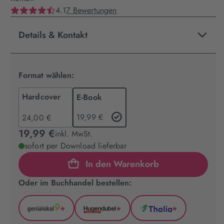
4.1
7 Bewertungen
Details & Kontakt
Format wählen:
Hardcover
E-Book
19,99 €
24,00 €
19,99 €
inkl. MwSt.
sofort per Download lieferbar
In den Warenkorb
Oder im Buchhandel bestellen:
*
*
*
GenialLokal
Hugendubel
Thalia