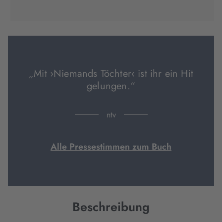
(wird
(wird
(wird
in
in
in
neuem
neuem
neuem
Tab
Tab
Tab
geöffnet)
geöffnet)
geöffnet)
„Mit ›Niemands Töchter‹ ist ihr ein Hit
gelungen.“
ntv
Alle Pressestimmen zum Buch
Beschreibung