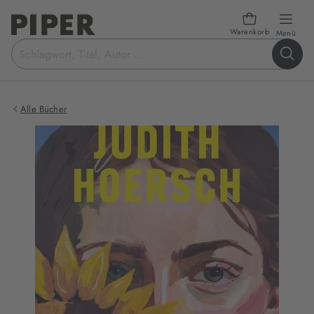
Warenkorb
öffn
Menü
Suchbegriff
eingeben
Alle Bücher