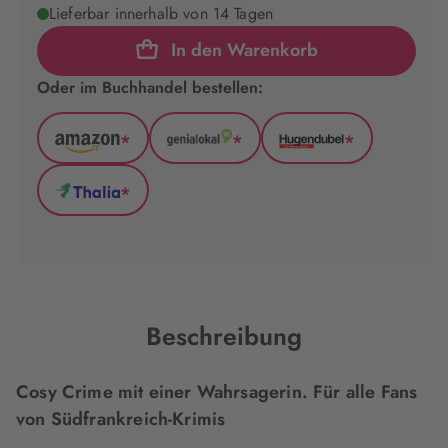
Lieferbar innerhalb von 14 Tagen
In den Warenkorb
Oder im Buchhandel bestellen:
*
*
*
Amazon
GenialLokal
Hugendubel
(wird
(wird
(wird
*
in
in
in
Thalia
neuem
neuem
neuem
(wird
Tab
Tab
Tab
in
geöffnet)
geöffnet)
geöffnet)
neuem
Tab
geöffnet)
Beschreibung
Cosy Crime mit einer Wahrsagerin. Für alle Fans
von Südfrankreich-Krimis