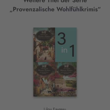
Weitere Titel der Serie
„Provenzalische Wohlfühlkrimis“
Interaktives
Slider-
Element
Lilou Favreau