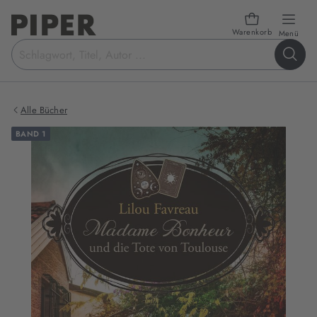
Warenkorb
öffn
Menü
Suchbegriff
eingeben
Alle Bücher
BAND 1
Produktbilder
zum
Buch