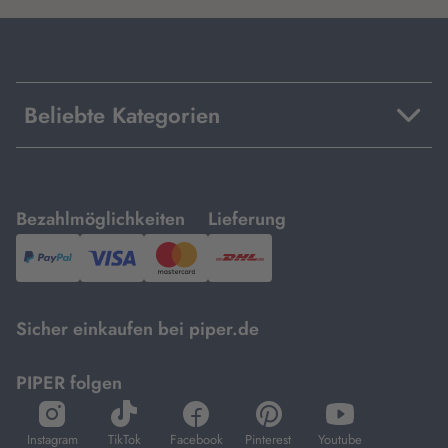
Beliebte Kategorien
mit
mit
Bezahlmöglichkeiten
Lieferung
PayPal,
Visa
und
DHL.
Mastercard.
Sicher einkaufen bei piper.de
PIPER folgen
öffnet
öffnet
öffnet
öffnet
öffnet
in
in
in
in
in
Instagram
TikTok
Facebook
Pinterest
Youtube