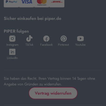
PayPal,
Visa
und
DHL.
Mastercard.
Sicher einkaufen bei piper.de
PIPER folgen
öffnet
öffnet
öffnet
öffnet
öffnet
in
in
in
in
in
Instagram
TikTok
Facebook
Pinterest
Youtube
neuem
neuem
neuem
neuem
neuem
öffnet
Tab
Tab
Tab
Tab
Tab
in
LinkedIn
neuem
Tab
Sie haben das Recht, Ihren Vertrag binnen 14 Tagen ohne
Angabe von Gründen zu widerrufen.
Vertrag widerrufen