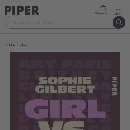
Warenkorb
öffn
Menü
Suchbegriff
eingeben
Alle Bücher