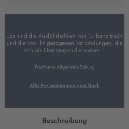
in
in
in
neuem
neuem
neuem
Tab
Tab
Tab
geöffnet)
geöffnet)
geöffnet)
„Es sind die Ausführlichkeit von Gilberts Buch
und die von ihr gezogenen Verbindungen, die
sich als überzeugend erweisen.“
Frankfurter Allgemeine Zeitung
Alle Pressestimmen zum Buch
Beschreibung