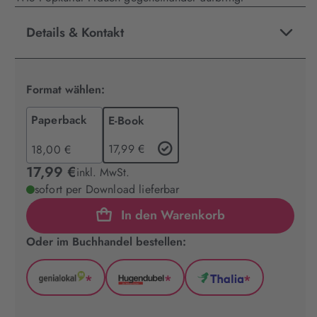
Details & Kontakt
Format wählen:
Paperback
E-Book
17,99 €
18,00 €
17,99 €
inkl. MwSt.
sofort per Download lieferbar
In den Warenkorb
Oder im Buchhandel bestellen:
*
*
*
GenialLokal
Hugendubel
Thalia
(wird
(wird
(wird