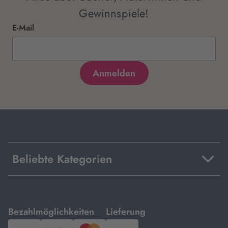
Gewinnspiele!
E-Mail
Beliebte Kategorien
mit
mit
Bezahlmöglichkeiten
Lieferung