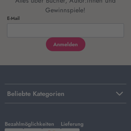
Alles über Bücher, Autor:innen und
Gewinnspiele!
E-Mail
Beliebte Kategorien
mit
mit
Bezahlmöglichkeiten
Lieferung