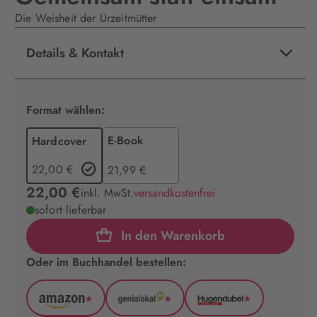
Die Weisheit der Urzeitmütter
Details & Kontakt
Format wählen:
E-Book
Hardcover
22,00 €
21,99 €
22,00 €
inkl. MwSt.
versandkostenfrei
sofort lieferbar
In den Warenkorb
Oder im Buchhandel bestellen:
*
*
*
Amazon
GenialLokal
Hugendubel