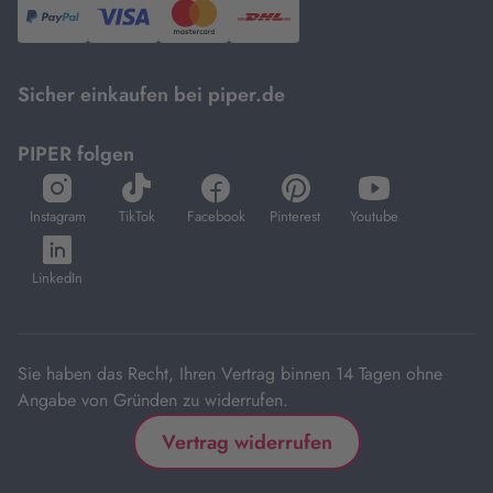
PayPal,
Visa
und
DHL.
Mastercard.
Sicher einkaufen bei piper.de
PIPER folgen
öffnet
öffnet
öffnet
öffnet
öffnet
in
in
in
in
in
Instagram
TikTok
Facebook
Pinterest
Youtube
neuem
neuem
neuem
neuem
neuem
öffnet
Tab
Tab
Tab
Tab
Tab
in
LinkedIn
neuem
Tab
Sie haben das Recht, Ihren Vertrag binnen 14 Tagen ohne
Angabe von Gründen zu widerrufen.
Vertrag widerrufen