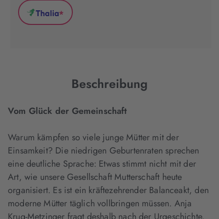
(wird
(wird
(wird
*
in
in
in
Thalia
neuem
neuem
neuem
(wird
Tab
Tab
Tab
in
geöffnet)
geöffnet)
geöffnet)
neuem
Tab
geöffnet)
Beschreibung
Vom Glück der Gemeinschaft
Warum kämpfen so viele junge Mütter mit der
Einsamkeit? Die niedrigen Geburtenraten sprechen
eine deutliche Sprache: Etwas stimmt nicht mit der
Art, wie unsere Gesellschaft Mutterschaft heute
organisiert. Es ist ein kräftezehrender Balanceakt, den
moderne Mütter täglich vollbringen müssen. Anja
Krug-Metzinger fragt deshalb nach der Urgeschichte.