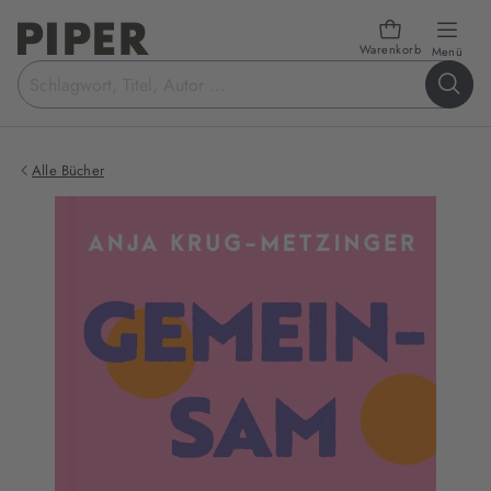
Warenkorb
öffn
Menü
Suchbegriff
eingeben
Alle Bücher
Produktbilder
zum
Buch