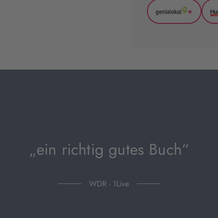
*
GenialLoka
(wird
in
neuem
Tab
geöffnet)
„ein richtig gutes Buch“
WDR - 1Live