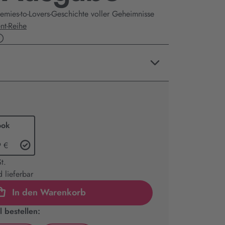
emies-to-Lovers-Geschichte voller Geheimnisse
nt-Reihe
ook
9 €
t.
 lieferbar
In den Warenkorb
 bestellen: