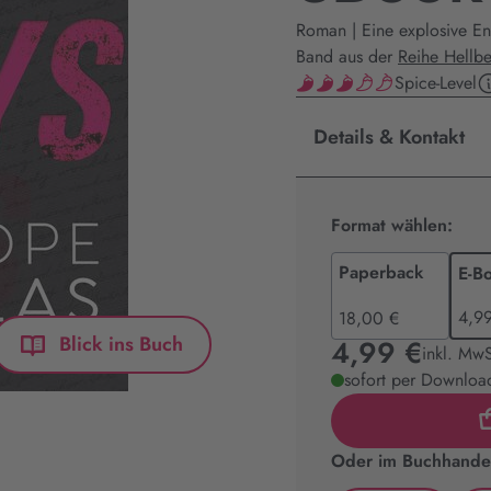
Roman | Eine explosive En
Band aus der
Reihe Hellbe
Spice-Level
Details & Kontakt
Format wählen:
Paperback
E-B
4,9
18,00 €
Blick ins Buch
4,99 €
inkl. MwS
sofort per Download
Oder im Buchhandel