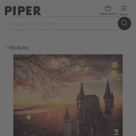
Warenkorb
öffn
Menü
Suchbegriff
eingeben
Alle Bücher