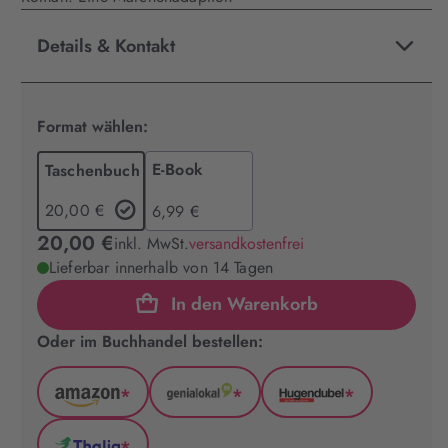
Details & Kontakt
Format wählen:
E-Book
Taschenbuch
20,00 €
6,99 €
20,00 €
inkl. MwSt.
versandkostenfrei
Lieferbar innerhalb von 14 Tagen
In den Warenkorb
Oder im Buchhandel bestellen:
*
*
*
Amazon
GenialLokal
Hugendubel
(wird
(wird
(wird