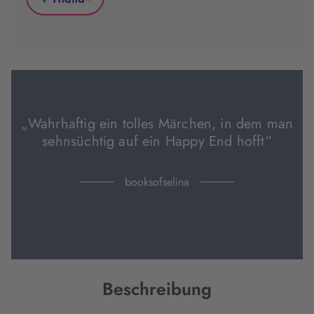
*
in
in
in
Thalia
neuem
neuem
neuem
(wird
Tab
Tab
Tab
in
geöffnet)
geöffnet)
geöffnet)
neuem
Tab
geöffnet)
„Wahrhaftig ein tolles Märchen, in dem man
sehnsüchtig auf ein Happy End hofft“
booksofselina
Beschreibung