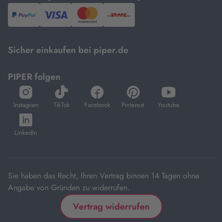
PayPal,
Visa
und
DHL.
Mastercard.
Sicher einkaufen bei piper.de
PIPER folgen
öffnet
öffnet
öffnet
öffnet
öffnet
in
in
in
in
in
Instagram
TikTok
Facebook
Pinterest
Youtube
neuem
neuem
neuem
neuem
neuem
öffnet
Tab
Tab
Tab
Tab
Tab
in
LinkedIn
neuem
Tab
Sie haben das Recht, Ihren Vertrag binnen 14 Tagen ohne
Angabe von Gründen zu widerrufen.
Vertrag widerrufen