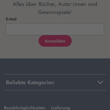
Alles über Bücher, Autor:innen und
Gewinnspiele!
E-Mail
Beliebte Kategorien
mit
mit
Bezahlmöglichkeiten
Lieferung