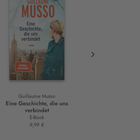
Guillaume Musso
Guillaume Musso
Eine Geschichte, die uns
Ein Wort, um dich zu rett
verbindet
E-Book
E-Book
9,99 €
9,99 €