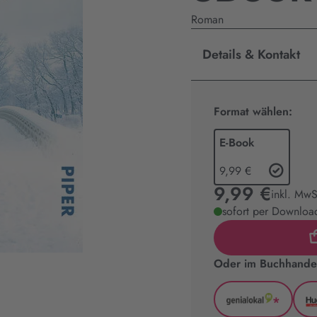
Roman
Details & Kontakt
Format wählen:
E-Book
9,99 €
9,99 €
inkl. MwS
sofort per Download
Oder im Buchhandel
*
GenialLoka