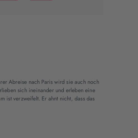
(wird
(wird
in
in
neuem
neuem
Tab
Tab
geöffnet)
geöffnet)
hrer Abreise nach Paris wird sie auch noch
lieben sich ineinander und erleben eine
m ist verzweifelt. Er ahnt nicht, dass das