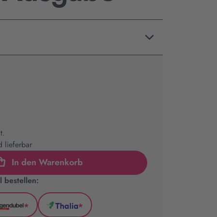
t.
 lieferbar
In den Warenkorb
 bestellen:
*
*
l
Hugendubel
Thalia