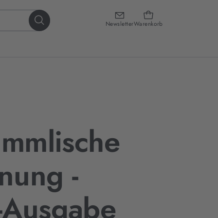
Newsletter
Warenkorb
immlische
nung -
-Ausgabe