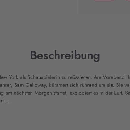
(wird
in
neuem
Tab
geöffnet)
Beschreibung
n New York als Schauspielerin zu reüssieren. Am Vorabend i
ahrer, Sam Galloway, kümmert sich rührend um sie. Sie ver
ug am nächsten Morgen startet, explodiert es in der Luft. Sa
hrt …