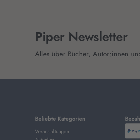
Piper Newsletter
Alles über Bücher, Autor:innen un
mit
Beliebte Kategorien
Bezah
Veranstaltungen
P
Aktuelles