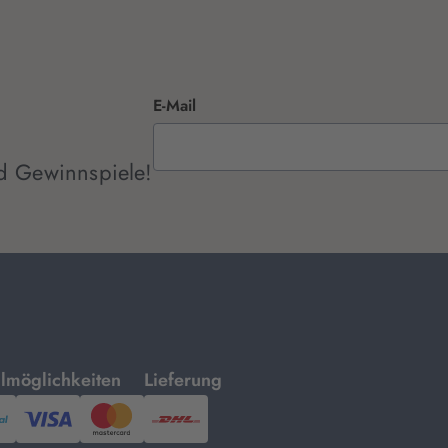
E-Mail
d Gewinnspiele!
mit
lmöglichkeiten
Lieferung
ayPal,
Visa
und
DHL.