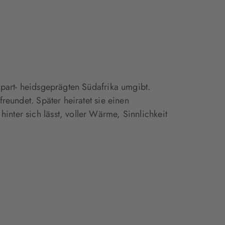
geöffnet)
geöffnet)
apart- heidsgeprägten Südafrika umgibt.
freundet. Später heiratet sie einen
nter sich lässt, voller Wärme, Sinnlichkeit