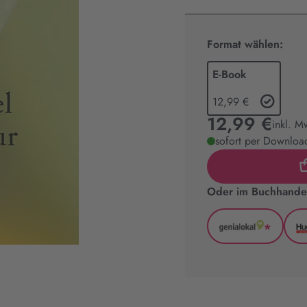
Format wählen:
E-Book
12,99 €
12,99 €
inkl. M
sofort per Download
Oder im Buchhandel
*
GenialLoka
(wird
in
neuem
Tab