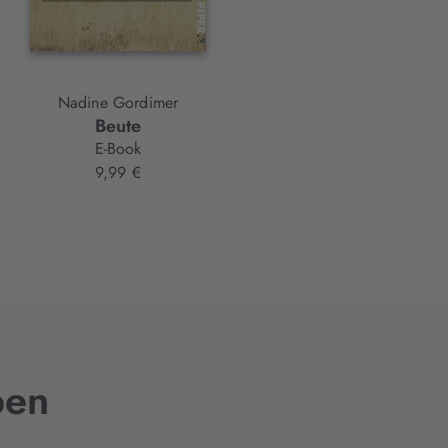
Nadine Gordimer
Nadine Gordimer
Beute
Keine Zeit wie diese
E-Book
Taschenbuch
9,99 €
18,00 €
ben