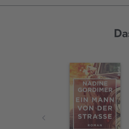
Da
Interaktives
Slider-
Element