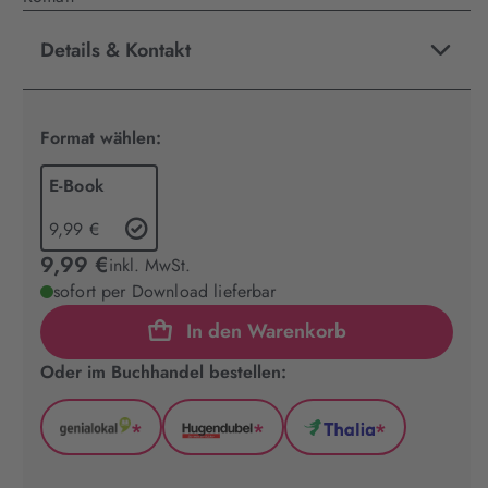
Details & Kontakt
Format wählen:
E-Book
9,99 €
9,99 €
inkl. MwSt.
sofort per Download lieferbar
In den Warenkorb
Oder im Buchhandel bestellen:
*
*
*
GenialLokal
Hugendubel
Thalia
(wird
(wird
(wird