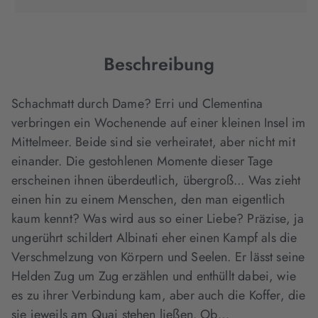
in
in
in
neuem
neuem
neuem
Tab
Tab
Tab
geöffnet)
geöffnet)
geöffnet)
Beschreibung
Schachmatt durch Dame? Erri und Clementina
verbringen ein Wochenende auf einer kleinen Insel im
Mittelmeer. Beide sind sie verheiratet, aber nicht mit
einander. Die gestohlenen Momente dieser Tage
erscheinen ihnen überdeutlich, übergroß... Was zieht
einen hin zu einem Menschen, den man eigentlich
kaum kennt? Was wird aus so einer Liebe? Präzise, ja
ungerührt schildert Albinati eher einen Kampf als die
Verschmelzung von Körpern und Seelen. Er lässt seine
Helden Zug um Zug erzählen und enthüllt dabei, wie
es zu ihrer Verbindung kam, aber auch die Koffer, die
sie jeweils am Quai stehen ließen. Ob…