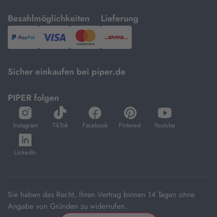
mit
mit
Bezahlmöglichkeiten
Lieferung
PayPal,
Visa
und
DHL.
Mastercard.
Sicher einkaufen bei piper.de
PIPER folgen
öffnet
öffnet
öffnet
öffnet
öffnet
in
in
in
in
in
Instagram
TikTok
Facebook
Pinterest
Youtube
neuem
neuem
neuem
neuem
neuem
öffnet
Tab
Tab
Tab
Tab
Tab
in
LinkedIn
neuem
Tab
Sie haben das Recht, Ihren Vertrag binnen 14 Tagen ohne
Angabe von Gründen zu widerrufen.