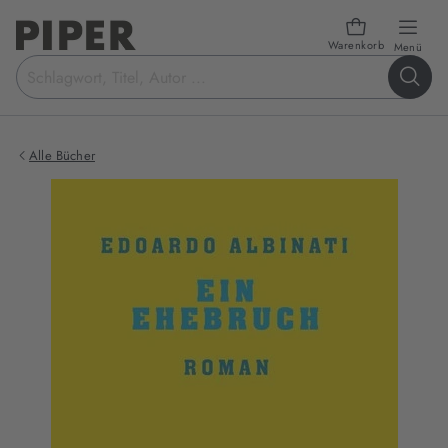
Warenkorb
öffn
Menü
Suchbegriff
eingeben
Alle Bücher