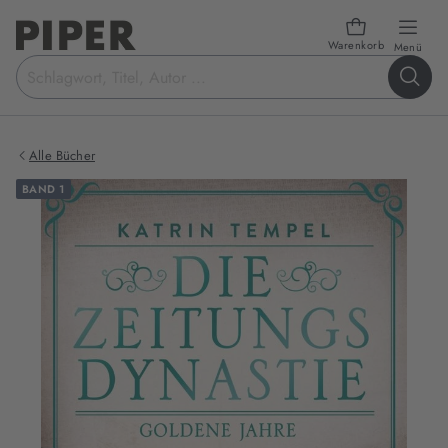
Warenkorb
öffn
Menü
Suchbegriff
eingeben
Alle Bücher
BAND 1
Produktbilder
zum
Buch