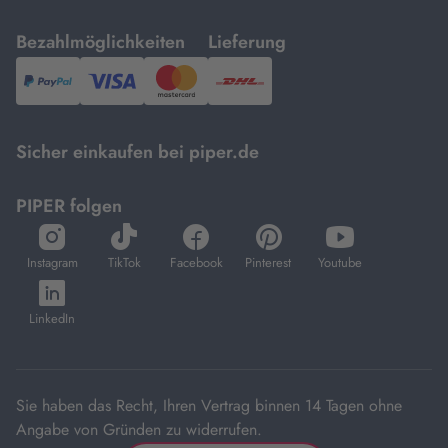
mit
mit
Bezahlmöglichkeiten
Lieferung
PayPal,
Visa
und
DHL.
Mastercard.
Sicher einkaufen bei piper.de
PIPER folgen
öffnet
öffnet
öffnet
öffnet
öffnet
in
in
in
in
in
Instagram
TikTok
Facebook
Pinterest
Youtube
neuem
neuem
neuem
neuem
neuem
öffnet
Tab
Tab
Tab
Tab
Tab
in
LinkedIn
neuem
Tab
Sie haben das Recht, Ihren Vertrag binnen 14 Tagen ohne
Angabe von Gründen zu widerrufen.