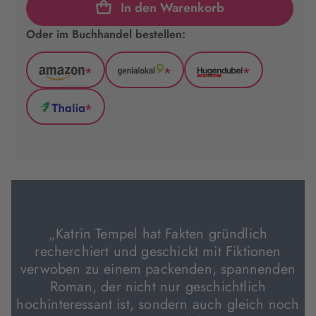
In den Warenkorb
Oder im Buchhandel bestellen:
*
*
*
Amazon
GenialLokal
Hugendubel
(wird
(wird
(wird
*
in
in
in
Thalia
neuem
neuem
neuem
(wird
Tab
Tab
Tab
in
geöffnet)
geöffnet)
geöffnet)
neuem
Tab
geöffnet)
„Katrin Tempel hat Fakten gründlich
recherchiert und geschickt mit Fiktionen
verwoben zu einem packenden, spannenden
Roman, der nicht nur geschichtlich
hochinteressant ist, sondern auch gleich noch