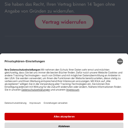
Sie haben das Recht, Ihren Vertrag binnen 14 Tagen ohne
Angabe von Gründen zu widerrufen.
Vertrag widerrufen
Impressum
Kontakt
Datenschutz
FAQs
AGB
Barrierefreiheitserklärung
Cookie-Einstellungen
*
Die mit Sternchen (*) gekennzeichneten Links sind Affiliate-Links.
Wenn Sie auf einen solchen Link klicken und auf der Zielseite etwas
kaufen, bekommen wir vom betreffenden Anbieter oder Online-Shop
eine Vermittlerprovision. Es entstehen für Sie keine Nachteile beim
Kauf oder Preis.
**
Befristete Preissenkung zum Buchpreisbindungspreis inkl.
Mehrwertsteuer.
1
Versand innerhalb Deutschlands versandkostenfrei ab 9,00 €
Bestellwert.