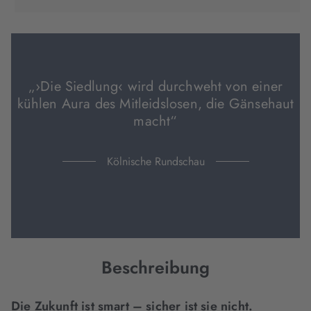
in
in
in
neuem
neuem
neuem
Tab
Tab
Tab
geöffnet)
geöffnet)
geöffnet)
„›Die Siedlung‹ wird durchweht von einer
kühlen Aura des Mitleidslosen, die Gänsehaut
macht“
Kölnische Rundschau
Beschreibung
Die Zukunft ist smart – sicher ist sie nicht.