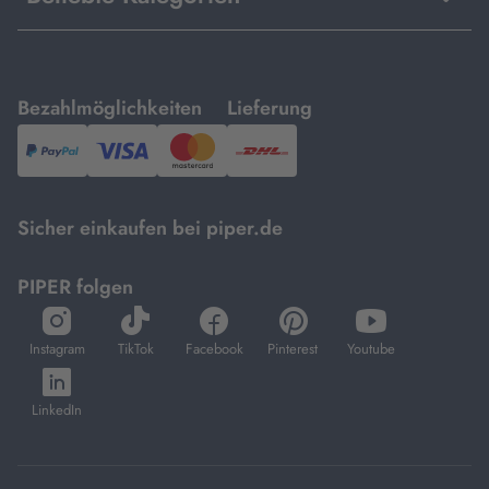
mit
mit
Bezahlmöglichkeiten
Lieferung
PayPal,
Visa
und
DHL.
Mastercard.
Sicher einkaufen bei piper.de
PIPER folgen
öffnet
öffnet
öffnet
öffnet
öffnet
in
in
in
in
in
Instagram
TikTok
Facebook
Pinterest
Youtube
neuem
neuem
neuem
neuem
neuem
öffnet
Tab
Tab
Tab
Tab
Tab
in
LinkedIn
neuem
Tab