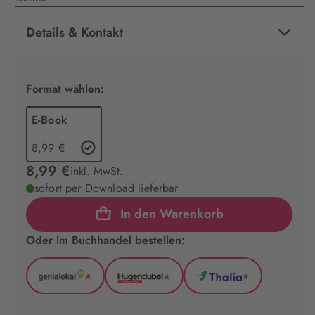
Details & Kontakt
Format wählen:
E-Book
8,99 €
8,99 €
inkl. MwSt.
sofort per Download lieferbar
In den Warenkorb
Oder im Buchhandel bestellen:
*
*
*
GenialLokal
Hugendubel
Thalia
(wird
(wird
(wird