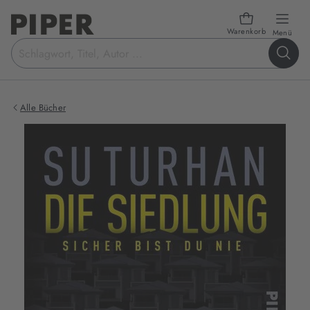
Warenkorb
öffn
Menü
Suchbegriff
eingeben
Alle Bücher