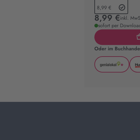
8,99 €
8,99 €
inkl. MwS
sofort per Download
Oder im Buchhandel
*
GenialLoka
(wird
in
neuem
Tab
geöffnet)