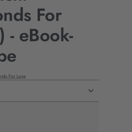
onds For
) - eBook-
be
nds For Love