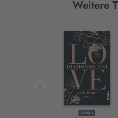
Weitere T
Interaktives
Slider-
Element
BAND 1