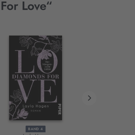
 For Love“
BAND 4
BAND 5