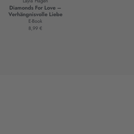
Layla Hagen
Layla Hagen
Diamonds For Love –
Diamonds For Love –
Verhängnisvolle Liebe
Verbotene Wünsche
E-Book
Taschenbuch
8,99 €
11,00 €