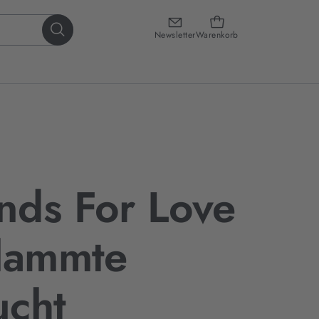
Newsletter
Warenkorb
nds For Love
flammte
ucht