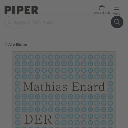
Warenkorb
öffn
Menü
Suchbegriff
eingeben
Alle Bücher
Produktbilder
zum
Buch