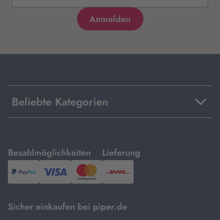
Beliebte Kategorien
mit
mit
Bezahlmöglichkeiten
Lieferung
PayPal,
Visa
und
DHL.
Mastercard.
Sicher einkaufen bei piper.de