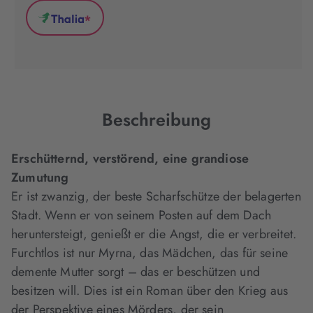
(wird
(wird
(wird
*
in
in
in
Thalia
neuem
neuem
neuem
(wird
Tab
Tab
Tab
in
geöffnet)
geöffnet)
geöffnet)
neuem
Tab
geöffnet)
Beschreibung
Erschütternd, verstörend, eine grandiose
Zumutung
Er ist zwanzig, der beste Scharfschütze der belagerten
Stadt. Wenn er von seinem Posten auf dem Dach
heruntersteigt, genießt er die Angst, die er verbreitet.
Furchtlos ist nur Myrna, das Mädchen, das für seine
demente Mutter sorgt – das er beschützen und
besitzen will. Dies ist ein Roman über den Krieg aus
der Perspektive eines Mörders, der sein