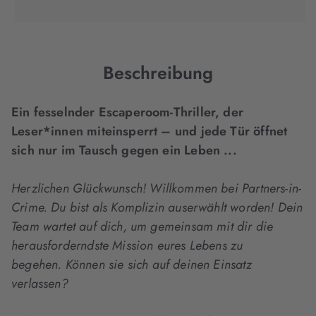
Tab
Tab
Tab
in
geöffnet)
geöffnet)
geöffnet)
neuem
Tab
geöffnet)
Beschreibung
Ein fesselnder Escaperoom-Thriller, der
Leser*innen miteinsperrt – und jede Tür öffnet
sich nur im Tausch gegen ein Leben ...
Herzlichen Glückwunsch!
Willkommen bei Partners-in-
Crime. Du bist als Komplizin auserwählt worden!
Dein
Team wartet auf dich, um gemeinsam mit dir die
herausforderndste
Mission eures Lebens zu
begehen.
Können sie sich auf deinen Einsatz
verlassen?