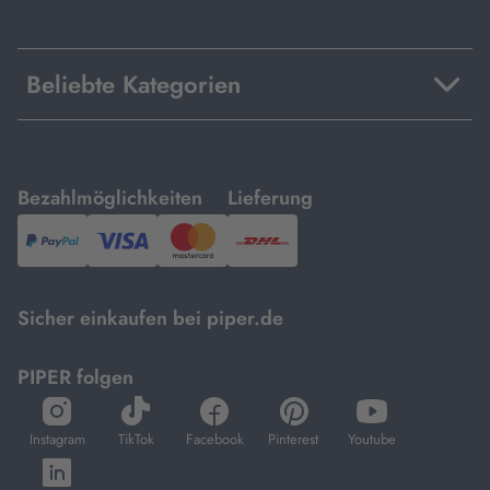
Beliebte Kategorien
mit
mit
Bezahlmöglichkeiten
Lieferung
PayPal,
Visa
und
DHL.
Mastercard.
Sicher einkaufen bei piper.de
PIPER folgen
öffnet
öffnet
öffnet
öffnet
öffnet
in
in
in
in
in
Instagram
TikTok
Facebook
Pinterest
Youtube
neuem
neuem
neuem
neuem
neuem
öffnet
Tab
Tab
Tab
Tab
Tab