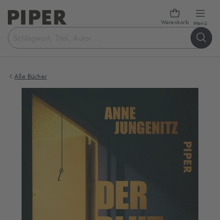
Warenkorb
öffn
Menü
Suchbegriff
eingeben
Alle Bücher