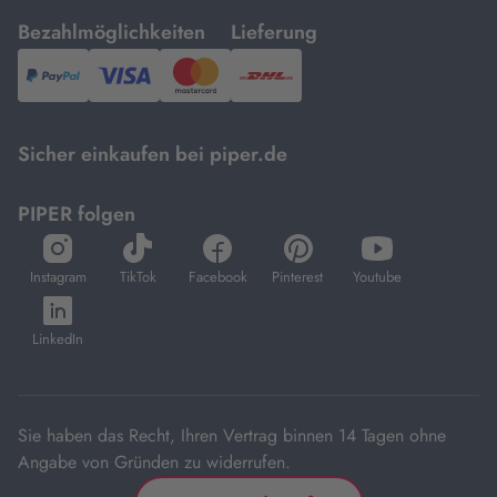
mit
mit
Bezahlmöglichkeiten
Lieferung
PayPal,
Visa
und
DHL.
Mastercard.
Sicher einkaufen bei piper.de
PIPER folgen
öffnet
öffnet
öffnet
öffnet
öffnet
in
in
in
in
in
Instagram
TikTok
Facebook
Pinterest
Youtube
neuem
neuem
neuem
neuem
neuem
öffnet
Tab
Tab
Tab
Tab
Tab
in
LinkedIn
neuem
Tab
Sie haben das Recht, Ihren Vertrag binnen 14 Tagen ohne
Angabe von Gründen zu widerrufen.