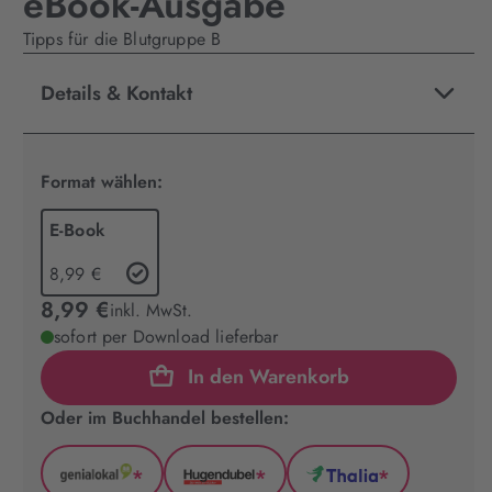
eBook-Ausgabe
Tipps für die Blutgruppe B
Details & Kontakt
Format wählen:
E-Book
8,99 €
8,99 €
inkl. MwSt.
sofort per Download lieferbar
In den Warenkorb
Oder im Buchhandel bestellen:
*
*
*
GenialLokal
Hugendubel
Thalia