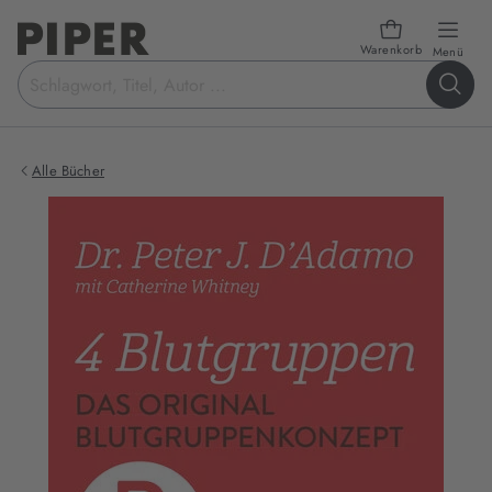
Warenkorb
öffn
Menü
Suchbegriff
eingeben
Alle Bücher