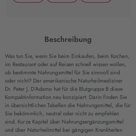
(wird
(wird
(wird
in
in
in
neuem
neuem
neuem
Tab
Tab
Tab
geöffnet)
geöffnet)
geöffnet)
Beschreibung
Was tun Sie, wenn Sie beim Einkaufen, beim Kochen,
im Restaurant oder auf Reisen schnell wissen wollen,
ob bestimmte Nahrungsmittel für Sie sinnvoll sind
oder nicht? Der amerikanische Naturheilmediziner
Dr. Peter J. D’Adamo hat für die Blutgruppe B diese
Kompaktinformation neu konzipiert. Darin finden Sie
in übersichtlichen Tabellen die Nahrungsmittel, die für
Sie bekömmlich, neutral oder nicht zu empfehlen
sind. Kurze Kapitel über Nahrungsergänzungsmittel
und über Naturheilmittel bei gängigen Krankheiten