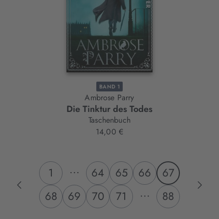
BAND 1
Ambrose Parry
Die Tinktur des Todes
Taschenbuch
14,00 €
...
1
64
65
66
67
...
68
69
70
71
88