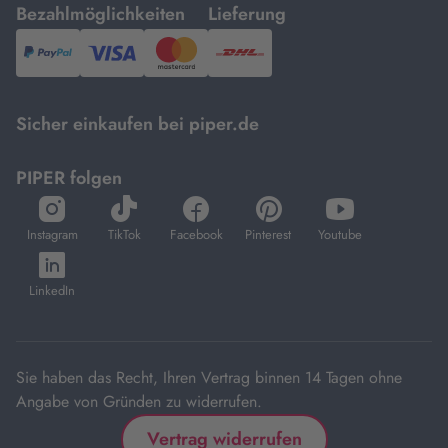
mit
mit
Bezahlmöglichkeiten
Lieferung
PayPal,
Visa
und
DHL.
Mastercard.
Sicher einkaufen bei piper.de
PIPER folgen
öffnet
öffnet
öffnet
öffnet
öffnet
in
in
in
in
in
Instagram
TikTok
Facebook
Pinterest
Youtube
neuem
neuem
neuem
neuem
neuem
öffnet
Tab
Tab
Tab
Tab
Tab
in
LinkedIn
neuem
Tab
Sie haben das Recht, Ihren Vertrag binnen 14 Tagen ohne
Angabe von Gründen zu widerrufen.
Vertrag widerrufen