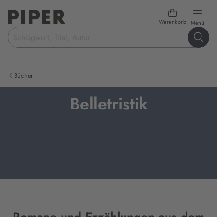
Warenkorb
öffn
Menü
Suchbegriff
eingeben
Bücher
Belletristik
Romane und Erzählungen aus dem