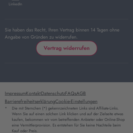
in
LinkedIn
neuem
Tab
Sie haben das Recht, Ihren Vertrag binnen 14 Tagen ohne
Angabe von Gründen zu widerrufen.
Vertrag widerrufen
Impressum
Kontakt
Datenschutz
FAQs
AGB
Barrierefreiheitserklärung
Cookie-Einstellungen
*
Die mit Sternchen (*) gekennzeichneten Links sind Affiliate-Links.
Wenn Sie auf einen solchen Link klicken und auf der Zielseite etwas
kaufen, bekommen wir vom betreffenden Anbieter oder Online-Shop
eine Vermittlerprovision. Es entstehen für Sie keine Nachteile beim
Kauf oder Preis.