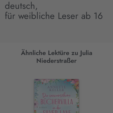
deutsch,
für weibliche Leser ab 16
Ähnliche Lektüre zu Julia
Niederstraßer
Interaktives
Slider-
Element