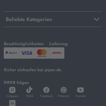
Beliebte Kategorien
mit
mit
Bezahlmöglichkeiten
Lieferung
PayPal,
Visa
und
DHL.
Mastercard.
Sicher einkaufen bei piper.de
PIPER folgen
öffnet
öffnet
öffnet
öffnet
öffnet
in
in
in
in
in
Instagram
TikTok
Facebook
Pinterest
Youtube
neuem
neuem
neuem
neuem
neuem
öffnet
Tab
Tab
Tab
Tab
Tab