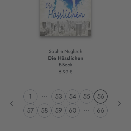
Sophie Nuglisch
Die Hässlichen
E-Book
5,99 €
...
1
53
54
55
56
...
57
58
59
60
66