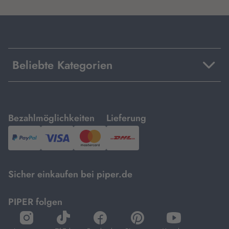
Beliebte Kategorien
mit
mit
Bezahlmöglichkeiten
Lieferung
PayPal,
Visa
und
DHL.
Mastercard.
Sicher einkaufen bei piper.de
PIPER folgen
öffnet
öffnet
öffnet
öffnet
öffnet
in
in
in
in
in