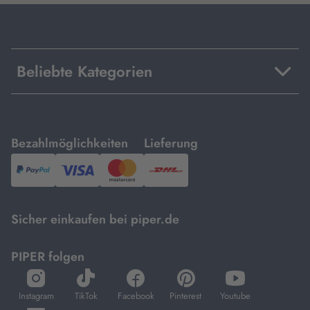
Beliebte Kategorien
mit
mit
Bezahlmöglichkeiten
Lieferung
PayPal,
Visa
und
DHL.
Mastercard.
Sicher einkaufen bei piper.de
PIPER folgen
öffnet
öffnet
öffnet
öffnet
öffnet
in
in
in
in
in
Instagram
TikTok
Facebook
Pinterest
Youtube
neuem
neuem
neuem
neuem
neuem