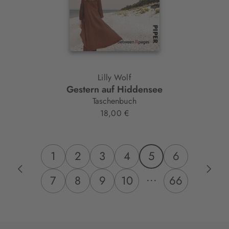
Lilly Wolf
Gestern auf Hiddensee
Taschenbuch
18,00 €
1
2
3
4
5
6
...
7
8
9
10
66