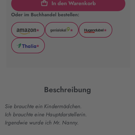
In den Warenkorb
Oder im Buchhandel bestellen:
*
*
*
Amazon
GenialLokal
Hugendubel
(wird
(wird
(wird
*
in
in
in
Thalia
neuem
neuem
neuem
(wird
Tab
Tab
Tab
in
geöffnet)
geöffnet)
geöffnet)
neuem
Tab
geöffnet)
Beschreibung
Sie brauchte ein Kindermädchen.
Ich brauchte eine Hauptdarstellerin.
Irgendwie wurde ich Mr. Nanny.