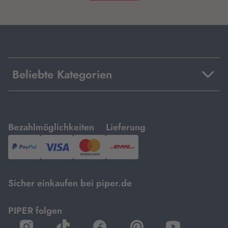
Beliebte Kategorien
mit
mit
Bezahlmöglichkeiten
Lieferung
PayPal,
Visa
und
DHL.
Mastercard.
Sicher einkaufen bei piper.de
PIPER folgen
öffnet
öffnet
öffnet
öffnet
öffnet