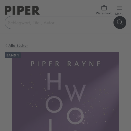
Warenkorb
öffn
Menü
Suchbegriff
eingeben
Alle Bücher
BAND 1
Produktbilder
zum
Buch