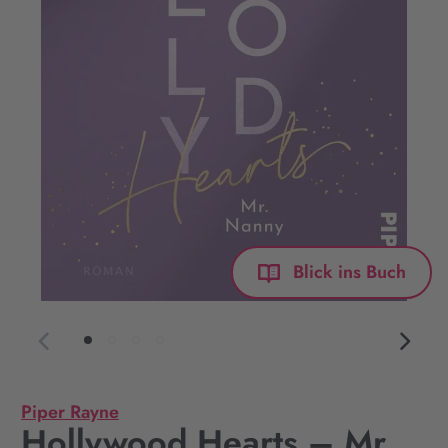
Blick ins Buch
Piper Rayne
Hollywood Hearts – Mr.