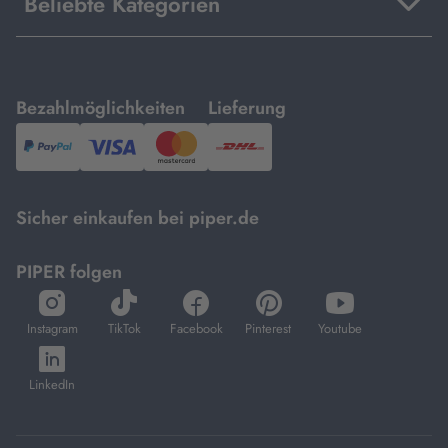
Beliebte Kategorien
mit
mit
Bezahlmöglichkeiten
Lieferung
PayPal,
Visa
und
DHL.
Mastercard.
Sicher einkaufen bei piper.de
PIPER folgen
öffnet
öffnet
öffnet
öffnet
öffnet
in
in
in
in
in
Instagram
TikTok
Facebook
Pinterest
Youtube
neuem
neuem
neuem
neuem
neuem
öffnet
Tab
Tab
Tab
Tab
Tab
in
LinkedIn
neuem
Tab