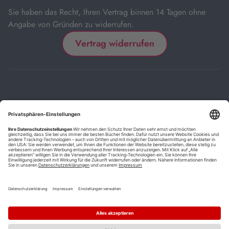
Sie haben das Recht, Ihren Vertrag binnen 14 Tagen ohne
Angabe von Gründen zu widerrufen.
Vertrag widerrufen
Impressum
Kontakt
Datenschutz
FAQs
AGB
Barrierefreiheitserklärung
Cookie-Einstellungen
*
Die mit Sternchen (*) gekennzeichneten Links sind Affiliate-Links.
Wenn Sie auf einen solchen Link klicken und auf der Zielseite etwas
kaufen, bekommen wir vom betreffenden Anbieter oder Online-Shop
eine Vermittlerprovision. Es entstehen für Sie keine Nachteile beim
Kauf oder Preis.
**
Befristete Preissenkung zum Buchpreisbindungspreis inkl.
Mehrwertsteuer.
1
Versand innerhalb Deutschlands versandkostenfrei ab 9,00 €
Bestellwert.