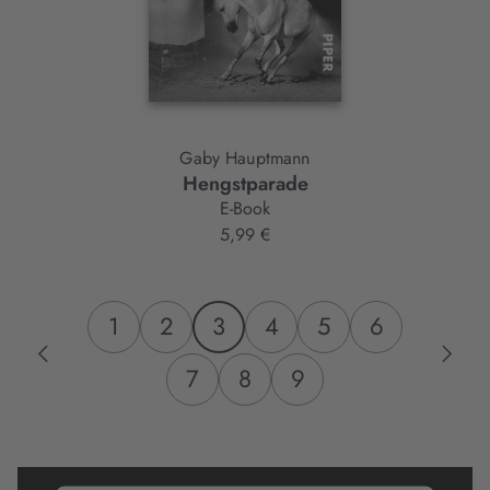
Gaby Hauptmann
Hengstparade
E-Book
5,99 €
1
2
3
4
5
6
7
8
9