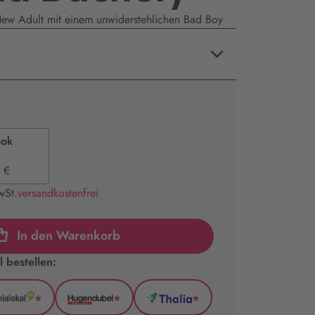
New Adult mit einem unwiderstehlichen Bad Boy
ook
 €
wSt.
versandkostenfrei
In den Warenkorb
 bestellen:
*
*
*
GenialLokal
Hugendubel
Thalia