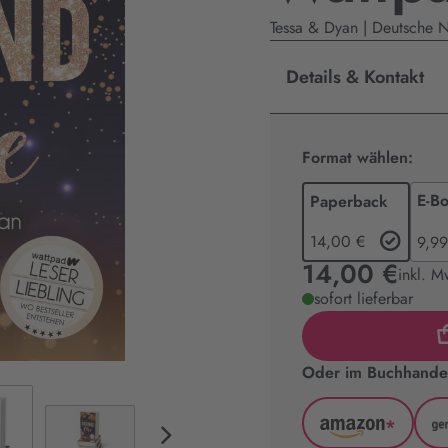
Tessa & Dyan | Deutsche 
Details & Kontakt
Format wählen:
E-B
Paperback
14,00 €
9,99
14,00 €
inkl. M
sofort lieferbar
Oder im Buchhandel
*
Amazon