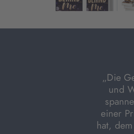
„Die Ge
und W
spanne
einer P
hat, dem 