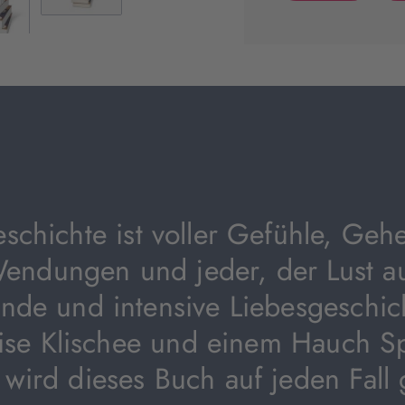
(wird
in
neuem
Tab
geöffnet)
schichte ist voller Gefühle, Geh
endungen und jeder, der Lust au
nde und intensive Liebesgeschich
rise Klischee und einem Hauch 
wird dieses Buch auf jeden Fall 