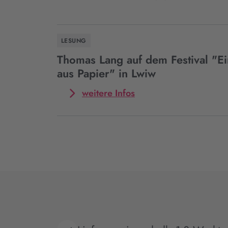
LESUNG
Thomas Lang auf dem Festival "E
aus Papier" in Lwiw
Mehr
weitere Infos
zum
Event
Thomas
Lang
auf
dem
Festival
"Eine
Brücke
aus
Papier"
in