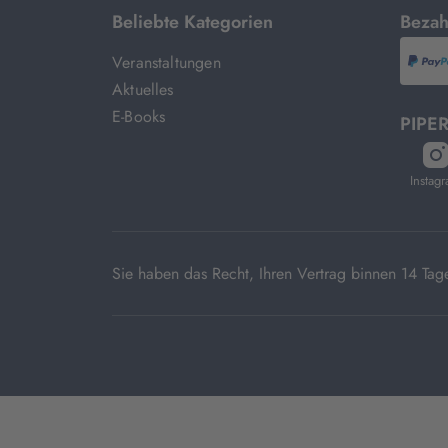
mit
Beliebte Kategorien
Bezah
Veranstaltungen
P
Aktuelles
E-Books
PIPER
öf
in
Instag
n
T
Sie haben das Recht, Ihren Vertrag binnen 14 T