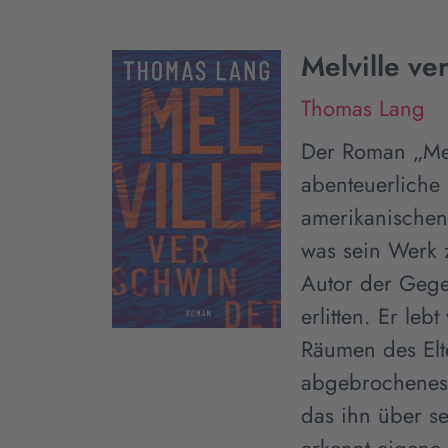
Melville ve
Thomas Lang
Der Roman „Mel
abenteuerliche
amerikanischen 
was sein Werk z
Autor der Gege
erlitten. Er leb
Räumen des Elte
abgebrochenes 
das ihn über s