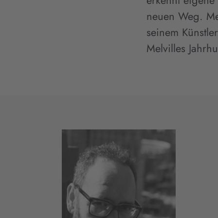
erkennt eigene 
neuen Weg. Mei
seinem Künstle
Melvilles Jahrh