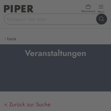
Warenkorb
öffn
Menü
Suchbegriff
eingeben
Events
Veranstaltungen
< Zurück zur Suche