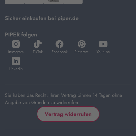
PayPal,
Visa
und
DHL.
Mastercard.
Sicher einkaufen bei piper.de
PIPER folgen
öffnet
öffnet
öffnet
öffnet
öffnet
in
in
in
in
in
Instagram
TikTok
Facebook
Pinterest
Youtube
neuem
neuem
neuem
neuem
neuem
öffnet
Tab
Tab
Tab
Tab
Tab
in
LinkedIn
neuem
Tab
Sie haben das Recht, Ihren Vertrag binnen 14 Tagen ohne
Angabe von Gründen zu widerrufen.
Vertrag widerrufen