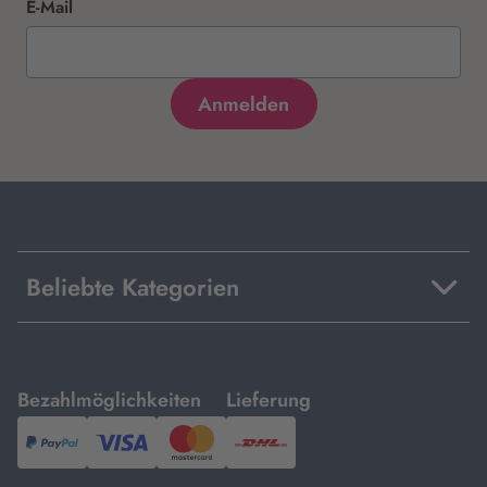
E-Mail
Beliebte Kategorien
mit
mit
Bezahlmöglichkeiten
Lieferung
PayPal,
Visa
und
DHL.