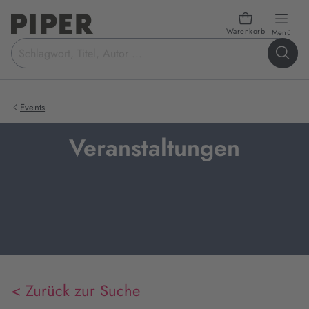
Warenkorb
öffn
Menü
Suchbegriff
eingeben
Events
Veranstaltungen
< Zurück zur Suche