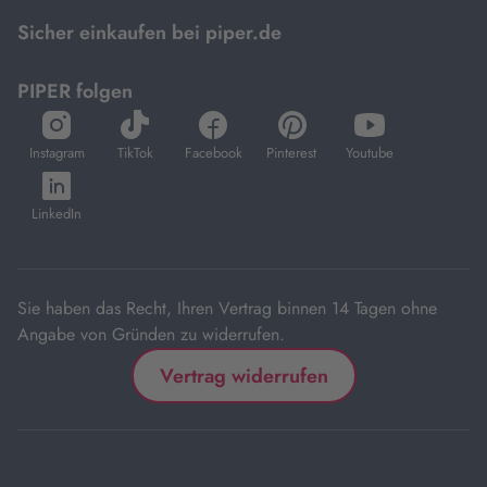
Mastercard.
Sicher einkaufen bei piper.de
PIPER folgen
öffnet
öffnet
öffnet
öffnet
öffnet
in
in
in
in
in
Instagram
TikTok
Facebook
Pinterest
Youtube
neuem
neuem
neuem
neuem
neuem
öffnet
Tab
Tab
Tab
Tab
Tab
in
LinkedIn
neuem
Tab
Sie haben das Recht, Ihren Vertrag binnen 14 Tagen ohne
Angabe von Gründen zu widerrufen.
Vertrag widerrufen