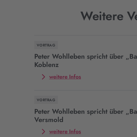
Weitere V
VORTRAG
Peter Wohlleben spricht über „Ba
Koblenz
Mehr
weitere Infos
zum
Event
Peter
VORTRAG
Wohlleben
spricht
Peter Wohlleben spricht über „Ba
über
Versmold
„Bakterien“
in
Mehr
weitere Infos
Koblenz