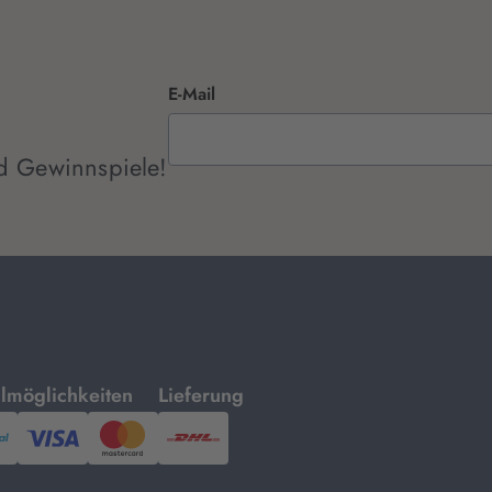
E-Mail
d Gewinnspiele!
mit
lmöglichkeiten
Lieferung
ayPal,
Visa
und
DHL.
Mastercard.