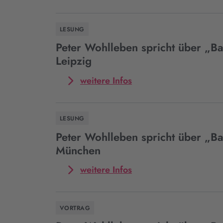
zum
Event
Peter
LESUNG
Wohlleben
spricht
Peter Wohlleben spricht über „Ba
über
Leipzig
„Bakterien“
in
Mehr
weitere Infos
Versmold
zum
Event
Peter
LESUNG
Wohlleben
spricht
Peter Wohlleben spricht über „Ba
über
München
„Bakterien“
in
Mehr
weitere Infos
Leipzig
zum
Event
Peter
VORTRAG
Wohlleben