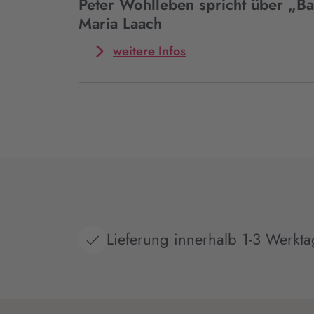
spricht
Peter Wohlleben spricht über „Ba
über
Maria Laach
„Bakterien“
in
Mehr
weitere Infos
München
zum
Event
Peter
Wohlleben
spricht
über
„Bakterien“
in
Maria
Laach
Lieferung innerhalb 1-3 Werkt