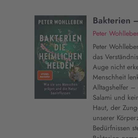
Bakterien 
Peter Wohllebe
Peter Wohllebe
das Verständni
Auge nicht erk
Menschheit lenk
Alltagshelfer –
Salami und kei
Haut, der Zung
unserer Körperz
Bedürfnissen st