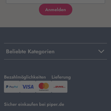
Beliebte Kategorien
mit
mit
Bezahlmöglichkeiten
Lieferung
PayPal,
Visa
und
DHL.
Mastercard.
Sicher einkaufen bei piper.de