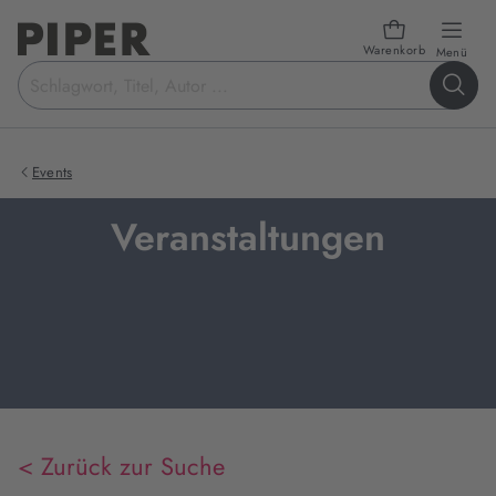
Warenkorb
öffn
Menü
Suchbegriff
eingeben
Events
Veranstaltungen
< Zurück zur Suche