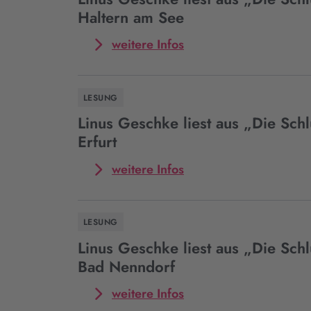
aus
Haltern am See
„Die
Schlucht“
Mehr
weitere Infos
in
zum
Herdecke
Event
Linus
LESUNG
Geschke
liest
Linus Geschke liest aus „Die Schl
aus
Erfurt
„Die
Schlucht“
Mehr
weitere Infos
in
zum
Haltern
Event
am
Linus
LESUNG
See
Geschke
liest
Linus Geschke liest aus „Die Schl
aus
Bad Nenndorf
„Die
Schlucht“
Mehr
weitere Infos
in
zum