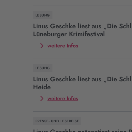
Erfurt
Event
Linus
LESUNG
Geschke
liest
Linus Geschke liest aus „Die Sch
aus
Lüneburger Krimifestival
„Die
Schlucht“
Mehr
weitere Infos
in
zum
Bad
Event
Nenndorf
Linus
LESUNG
Geschke
liest
Linus Geschke liest aus „Die Schl
aus
Heide
„Die
Schlucht“
Mehr
weitere Infos
beim
zum
Lüneburger
Event
Krimifestival
Linus
PRESSE- UND LESEREISE
Geschke
liest
Linus Geschke präsentiert seine 