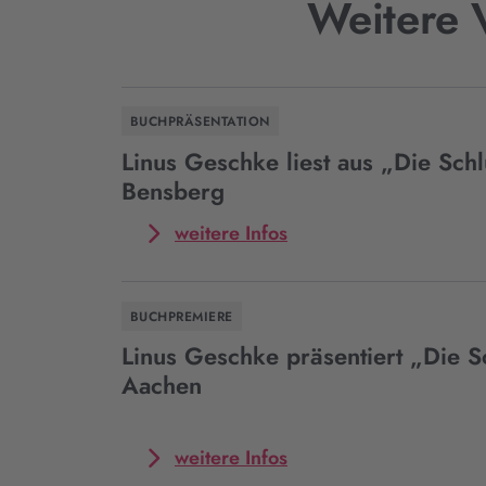
Weitere 
BUCHPRÄSENTATION
Linus Geschke liest aus „Die Schl
Bensberg
Mehr
weitere Infos
zum
Event
Linus
BUCHPREMIERE
Geschke
liest
Linus Geschke präsentiert „Die S
aus
Aachen
„Die
Schlucht“
in
Mehr
weitere Infos
Bensberg
zum