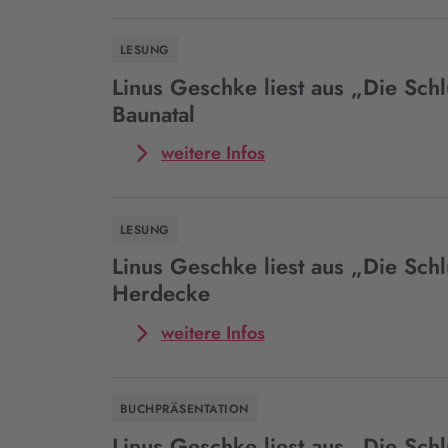
Event
Linus
LESUNG
Geschke
präsentiert
Linus Geschke liest aus „Die Schl
„Die
Baunatal
Schlucht“
in
Mehr
weitere Infos
Aachen
zum
Event
Linus
LESUNG
Geschke
liest
Linus Geschke liest aus „Die Schl
aus
Herdecke
„Die
Schlucht“
Mehr
weitere Infos
in
zum
Baunatal
Event
Linus
BUCHPRÄSENTATION
Geschke
liest
Linus Geschke liest aus „Die Schl