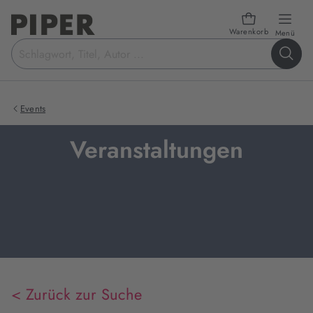
Warenkorb
öffn
Menü
Suchbegriff
eingeben
Events
Veranstaltungen
< Zurück zur Suche