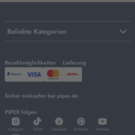
Beliebte Kategorien
mit
mit
Bezahlmöglichkeiten
Lieferung
PayPal,
Visa
und
DHL.
Mastercard.
Sicher einkaufen bei piper.de
PIPER folgen
öffnet
öffnet
öffnet
öffnet
öffnet
in
in
in
in
in
Instagram
TikTok
Facebook
Pinterest
Youtube
neuem
neuem
neuem
neuem
neuem