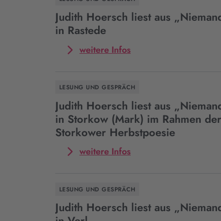
Hoersch
liest
Judith Hoersch liest aus „Nieman
aus
in Rastede
„Niemands
Töchter“
Mehr
weitere Infos
in
zum
Wittlich
Event
Judith
LESUNG UND GESPRÄCH
Hoersch
liest
Judith Hoersch liest aus „Nieman
aus
in Storkow (Mark) im Rahmen der
„Niemands
Storkower Herbstpoesie
Töchter“
in
Mehr
weitere Infos
Rastede
zum
Event
Judith
LESUNG UND GESPRÄCH
Hoersch
liest
Judith Hoersch liest aus „Nieman
aus
in Verl