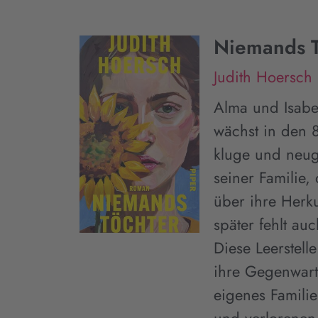
Niemands T
Judith Hoersch
Alma und Isabe
wächst in den 8
kluge und neug
seiner Familie,
über ihre Herk
später fehlt au
Diese Leerstell
ihre Gegenwart
eigenes Famili