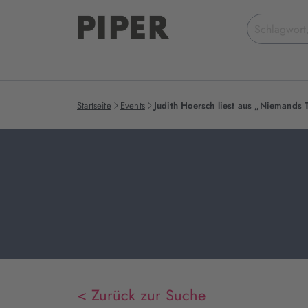
Suchbegriff
eingeben
Startseite
Events
Judith Hoersch liest aus „Niemands 
< Zurück zur Suche