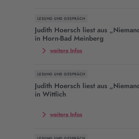
zum
Event
Judith
LESUNG UND GESPRÄCH
Hoersch
liest
Judith Hoersch liest aus „Nieman
aus
in Horn-Bad Meinberg
„Niemands
Töchter“
Mehr
weitere Infos
in
zum
Homberg
Event
Judith
LESUNG UND GESPRÄCH
Hoersch
liest
Judith Hoersch liest aus „Nieman
aus
in Wittlich
„Niemands
Töchter“
in
Mehr
weitere Infos
Horn-
zum
Bad
Event
Meinberg
Judith
LESUNG UND GESPRÄCH