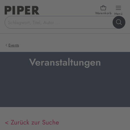
Warenkorb
öffn
Menü
Suchbegriff
eingeben
Events
Veranstaltungen
< Zurück zur Suche