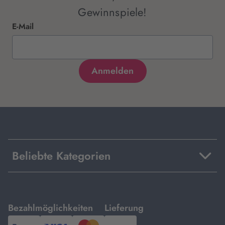
Gewinnspiele!
E-Mail
Beliebte Kategorien
mit
mit
Bezahlmöglichkeiten
Lieferung