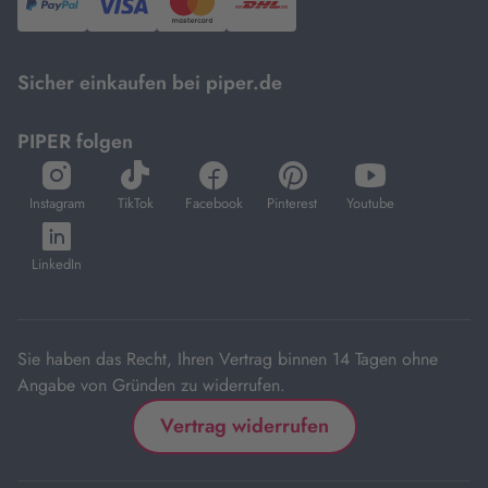
PayPal,
Visa
und
DHL.
Mastercard.
Sicher einkaufen bei piper.de
PIPER folgen
öffnet
öffnet
öffnet
öffnet
öffnet
in
in
in
in
in
Instagram
TikTok
Facebook
Pinterest
Youtube
neuem
neuem
neuem
neuem
neuem
öffnet
Tab
Tab
Tab
Tab
Tab
in
LinkedIn
neuem
Tab
Sie haben das Recht, Ihren Vertrag binnen 14 Tagen ohne
Angabe von Gründen zu widerrufen.
Vertrag widerrufen