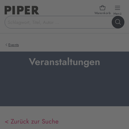
Warenkorb
öffn
Menü
Suchbegriff
eingeben
Events
Veranstaltungen
< Zurück zur Suche