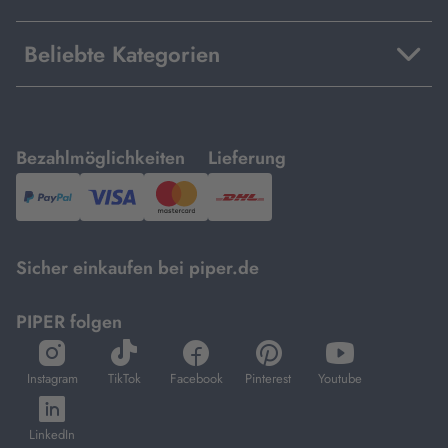
Beliebte Kategorien
mit
mit
Bezahlmöglichkeiten
Lieferung
PayPal,
Visa
und
DHL.
Mastercard.
Sicher einkaufen bei piper.de
PIPER folgen
öffnet
öffnet
öffnet
öffnet
öffnet
in
in
in
in
in
Instagram
TikTok
Facebook
Pinterest
Youtube
neuem
neuem
neuem
neuem
neuem
öffnet
Tab
Tab
Tab
Tab
Tab
in
LinkedIn