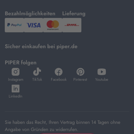
mit
mit
Bezahlmöglichkeiten
Lieferung
PayPal,
Visa
und
DHL.
Mastercard.
Sicher einkaufen bei piper.de
PIPER folgen
öffnet
öffnet
öffnet
öffnet
öffnet
in
in
in
in
in
Instagram
TikTok
Facebook
Pinterest
Youtube
neuem
neuem
neuem
neuem
neuem
öffnet
Tab
Tab
Tab
Tab
Tab
in
LinkedIn
neuem
Tab
Sie haben das Recht, Ihren Vertrag binnen 14 Tagen ohne
Angabe von Gründen zu widerrufen.