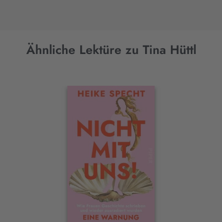
Ähnliche Lektüre zu Tina Hüttl
Interaktives
Slider-
Element