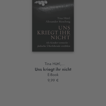
Element
Tina Hüttl,
Uns kriegt ihr nicht
Alexander Meschnig
E-Book
9,99 €