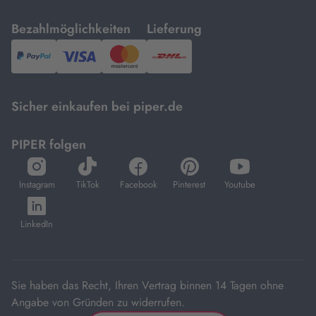
mit
mit
Bezahlmöglichkeiten
Lieferung
PayPal,
Visa
und
DHL.
Mastercard.
Sicher einkaufen bei piper.de
PIPER folgen
öffnet
öffnet
öffnet
öffnet
öffnet
in
in
in
in
in
Instagram
TikTok
Facebook
Pinterest
Youtube
neuem
neuem
neuem
neuem
neuem
öffnet
Tab
Tab
Tab
Tab
Tab
in
LinkedIn
neuem
Tab
Sie haben das Recht, Ihren Vertrag binnen 14 Tagen ohne
Angabe von Gründen zu widerrufen.