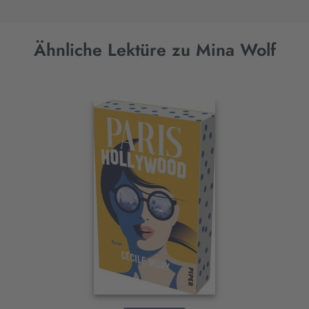
Ähnliche Lektüre zu Mina Wolf
Interaktives
Slider-
Element