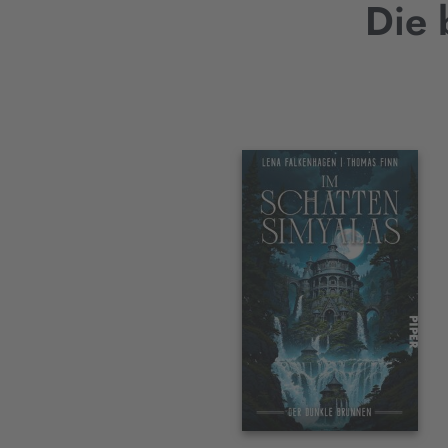
Die 
Interaktives
Slider-
Element