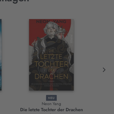
NEU
Neon Yang
Jam
Die letzte Tochter der Drachen
Das Lied