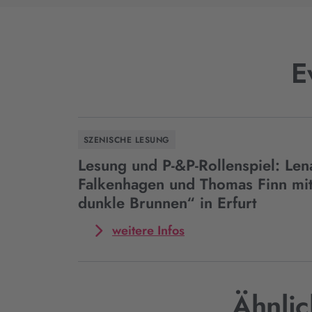
E
SZENISCHE LESUNG
Lesung und P-&P-Rollenspiel: Len
Falkenhagen und Thomas Finn mi
dunkle Brunnen“ in Erfurt
Mehr
weitere Infos
zum
Event
Lesung
und
Ähnlic
P-