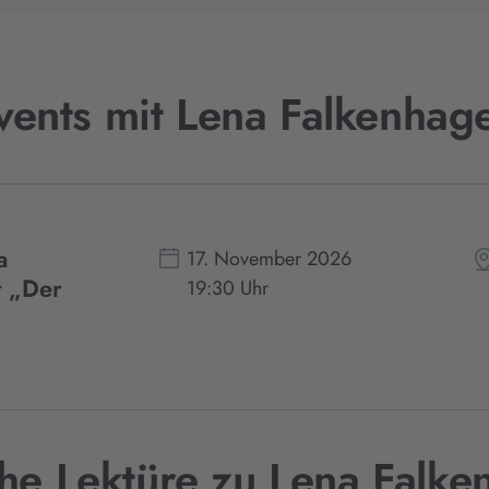
vents mit Lena Falkenhag
a
17. November 2026
t „Der
19:30 Uhr
he Lektüre zu Lena Falk