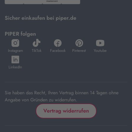
PayPal,
Visa
und
DHL.
Mastercard.
Sicher einkaufen bei piper.de
PIPER folgen
öffnet
öffnet
öffnet
öffnet
öffnet
in
in
in
in
in
Instagram
TikTok
Facebook
Pinterest
Youtube
neuem
neuem
neuem
neuem
neuem
öffnet
Tab
Tab
Tab
Tab
Tab
in
LinkedIn
neuem
Tab
Sie haben das Recht, Ihren Vertrag binnen 14 Tagen ohne
Angabe von Gründen zu widerrufen.
Vertrag widerrufen