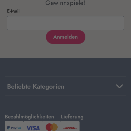
Gewinnspiele!
E-Mail
Beliebte Kategorien
mit
mit
Bezahlmöglichkeiten
Lieferung