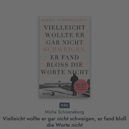
Interaktives
Slider-
Element
NEU
Misha Schoeneberg
Vielleicht wollte er gar nicht schweigen, er fand bloß
die Worte nicht