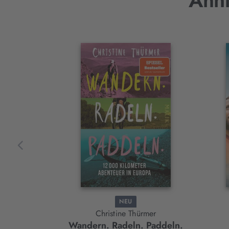
Ähnl
Interaktives
Slider-
Element
NEU
Christine Thürmer
Wandern. Radeln. Paddeln.