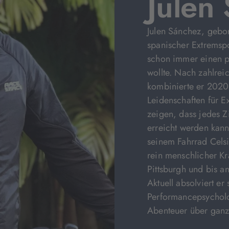
Julen
Julen Sánchez, gebor
spanischer Extremspo
schon immer einen p
wollte. Nach zahlrei
kombinierte er 2020 
Leidenschaften für E
zeigen, dass jedes Z
erreicht werden kan
seinem Fahrrad Celsiu
rein menschlicher Kr
Pittsburgh und bis a
Aktuell absolviert er
Performancepsycholo
Abenteuer über ganz