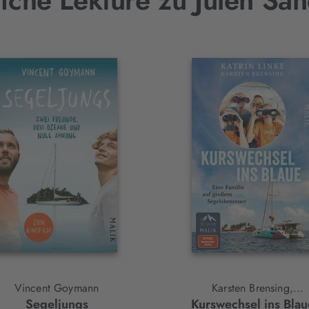
iche Lektüre zu Julen Sá
Vincent Goymann
Karsten Brensing,
Segeljungs
Kurswechsel ins Blau
Katrin Linke