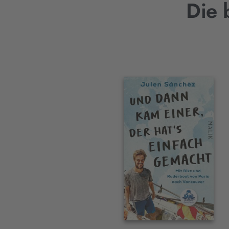
Die 
Interaktives
Slider-
Element