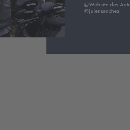
Website des Aut
julensanchez