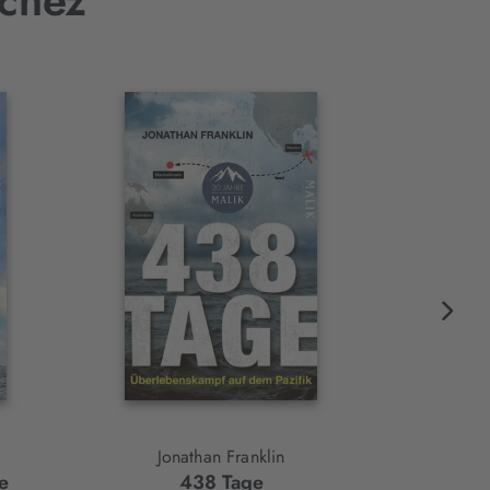
nchez
Jonathan Franklin
G
e
438 Tage
Seef