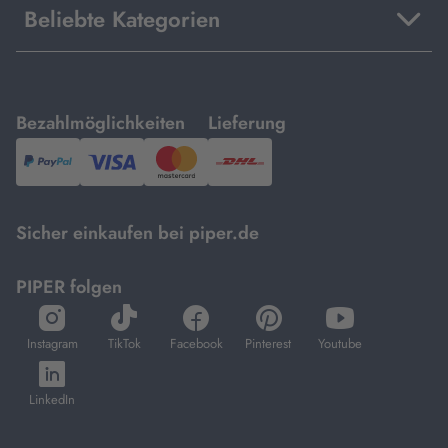
Beliebte Kategorien
mit
mit
Bezahlmöglichkeiten
Lieferung
PayPal,
Visa
und
DHL.
Mastercard.
Sicher einkaufen bei piper.de
PIPER folgen
öffnet
öffnet
öffnet
öffnet
öffnet
in
in
in
in
in
Instagram
TikTok
Facebook
Pinterest
Youtube
neuem
neuem
neuem
neuem
neuem
öffnet
Tab
Tab
Tab
Tab
Tab
in
LinkedIn
neuem
Tab