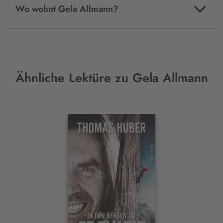
Wo wohnt Gela Allmann?
Ähnliche Lektüre zu Gela Allmann
Interaktives
Slider-
Element