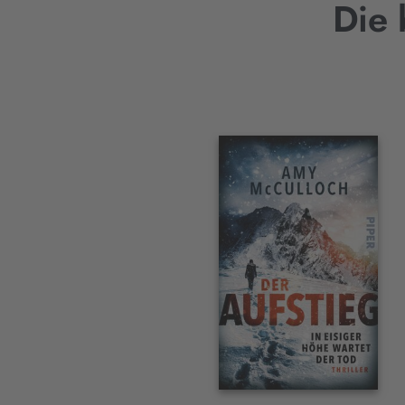
Die 
Interaktives
Slider-
Element