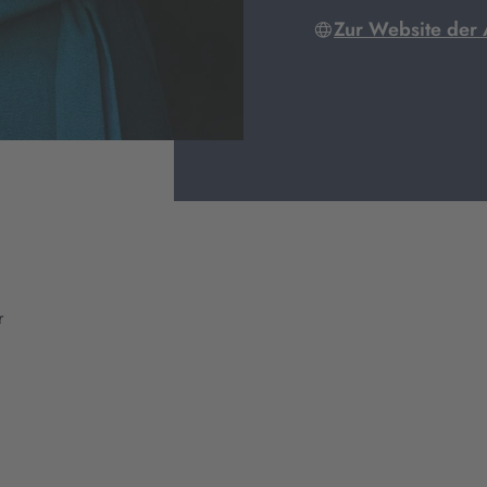
Zur Website der 
r