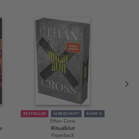
BESTSELLER
FARBSCHNITT
BAND 2
Ethan Cross
e
Ritualblut
Der Gastgeb
Paperback