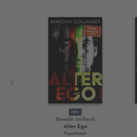
Interaktives
Slider-
Element
NEU
Benedikt Gollhardt
Alter Ego
Paperback