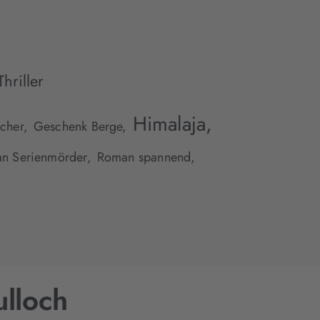
Thriller
Himalaja,
cher,
Geschenk Berge,
n Serienmörder,
Roman spannend,
lloch