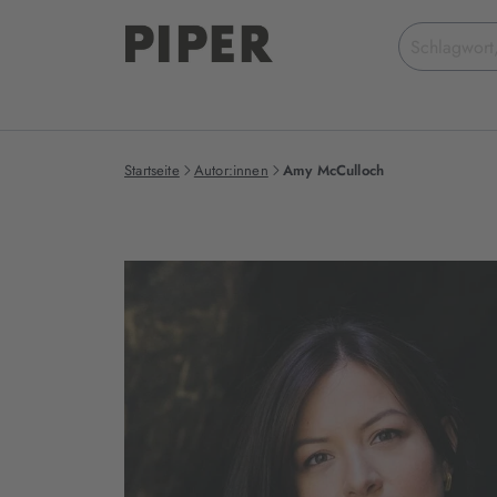
Suchbegriff
eingeben
Startseite
Autor:innen
Amy McCulloch