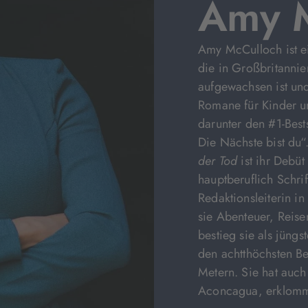
Amy M
Amy McCulloch ist ei
die in Großbritanni
aufgewachsen ist und
Romane für Kinder u
darunter den #1-Bes
Die Nächste bist du“
der Tod
ist ihr Debüt
hauptberuflich Schrif
Redaktionsleiterin i
sie Abenteuer, Reis
bestieg sie als jüng
den achtthöchsten B
Metern. Sie hat auc
Aconcagua, erklomme