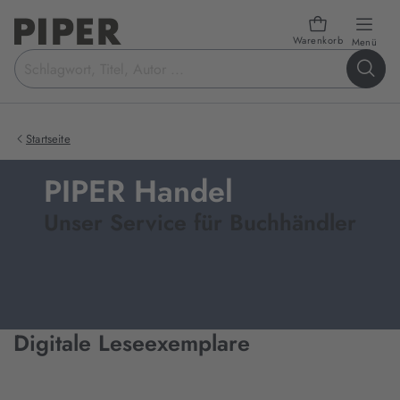
Warenkorb
öffn
Menü
Suchbegriff
eingeben
Startseite
PIPER Handel
Unser Service für Buchhändler
Digitale Leseexemplare