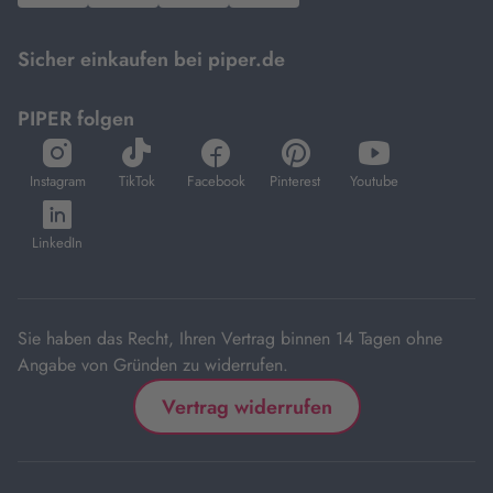
Mastercard.
Sicher einkaufen bei piper.de
PIPER folgen
öffnet
öffnet
öffnet
öffnet
öffnet
in
in
in
in
in
Instagram
TikTok
Facebook
Pinterest
Youtube
neuem
neuem
neuem
neuem
neuem
öffnet
Tab
Tab
Tab
Tab
Tab
in
LinkedIn
neuem
Tab
Sie haben das Recht, Ihren Vertrag binnen 14 Tagen ohne
Angabe von Gründen zu widerrufen.
Vertrag widerrufen