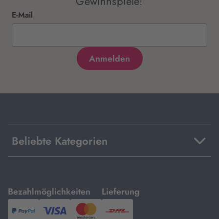
Gewinnspiele!
E-Mail
Beliebte Kategorien
mit
mit
Bezahlmöglichkeiten
Lieferung
PayPal,
Visa
und
DHL.