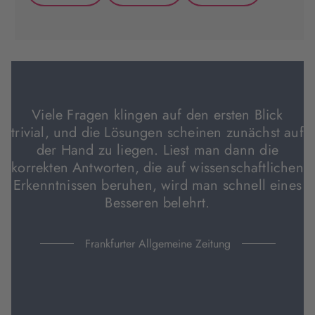
(wird
(wird
(wird
in
in
in
neuem
neuem
neuem
Tab
Tab
Tab
geöffnet)
geöffnet)
geöffnet)
Viele Fragen klingen auf den ersten Blick
trivial, und die Lösungen scheinen zunächst auf
der Hand zu liegen. Liest man dann die
korrekten Antworten, die auf wissenschaftlichen
Erkenntnissen beruhen, wird man schnell eines
Besseren belehrt.
Frankfurter Allgemeine Zeitung