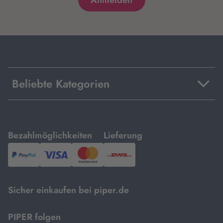
Beliebte Kategorien
mit
mit
Bezahlmöglichkeiten
Lieferung
PayPal,
Visa
und
DHL.
Mastercard.
Sicher einkaufen bei piper.de
PIPER folgen