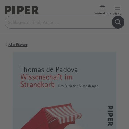
Warenkorb
öffn
Menü
Suchbegriff
eingeben
Alle Bücher