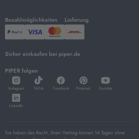
mit
mit
Bezahlmöglichkeiten
Lieferung
PayPal,
Visa
und
DHL.
Mastercard.
Sicher einkaufen bei piper.de
PIPER folgen
öffnet
öffnet
öffnet
öffnet
öffnet
in
in
in
in
in
Instagram
TikTok
Facebook
Pinterest
Youtube
neuem
neuem
neuem
neuem
neuem
öffnet
Tab
Tab
Tab
Tab
Tab
in
LinkedIn
neuem
Tab
Sie haben das Recht, Ihren Vertrag binnen 14 Tagen ohne