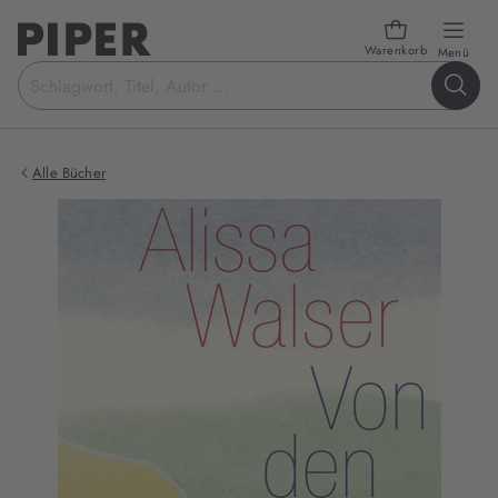
Warenkorb
öffn
Menü
Suchbegriff
eingeben
Alle Bücher