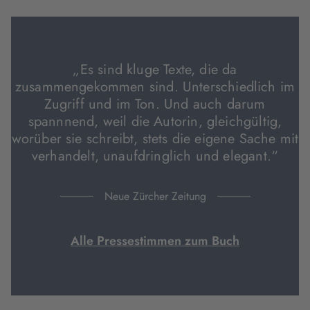
Tab
Tab
Tab
geöffnet)
geöffnet)
geöffnet)
„Es sind kluge Texte, die da
zusammengekommen sind. Unterschiedlich im
Zugriff und im Ton. Und auch darum
spannnend, weil die Autorin, gleichgültig,
worüber sie schreibt, stets die eigene Sache mit
verhandelt, unaufdringlich und elegant.“
Neue Zürcher Zeitung
Alle Pressestimmen zum Buch