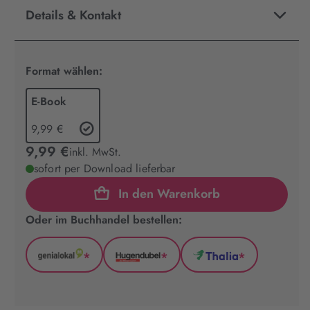
Details & Kontakt
Format wählen:
E-Book
9,99 €
9,99 €
inkl. MwSt.
sofort per Download lieferbar
In den Warenkorb
Oder im Buchhandel bestellen:
*
*
*
GenialLokal
Hugendubel
Thalia
(wird
(wird
(wird
in
in
in
neuem
neuem
neuem