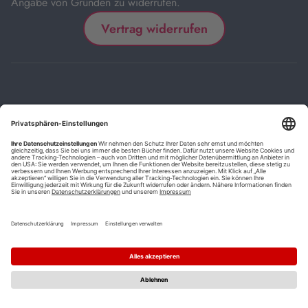
Angabe von Gründen zu widerrufen.
Vertrag widerrufen
Impressum
Kontakt
Datenschutz
FAQs
AGB
Barrierefreiheitserklärung
Cookie-Einstellungen
*
Die mit Sternchen (*) gekennzeichneten Links sind Affiliate-Links.
Wenn Sie auf einen solchen Link klicken und auf der Zielseite etwas
kaufen, bekommen wir vom betreffenden Anbieter oder Online-Shop
eine Vermittlerprovision. Es entstehen für Sie keine Nachteile beim
Kauf oder Preis.
**
Befristete Preissenkung zum Buchpreisbindungspreis inkl.
Mehrwertsteuer.
1
Versand innerhalb Deutschlands versandkostenfrei ab 9,00 €
Bestellwert.
2
Vorbestellung ab 30 Tage vor Erscheinungstermin möglich.